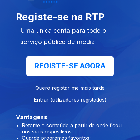
Registe-se na RTP
Uma única conta para todo o
Ep. 38
22 mai. 2020
serviço público de media
Ana Gomes
REGISTE-SE AGORA
Ep. 37
Quero registar-me mais tarde
15 mai. 2020
Entrar (utilizadores registados)
Quim Barreiros
Vantagens
Retome o conteúdo a partir de onde ficou,
nos seus dispositivos;
Guarde programas favoritos;
Ep. 36