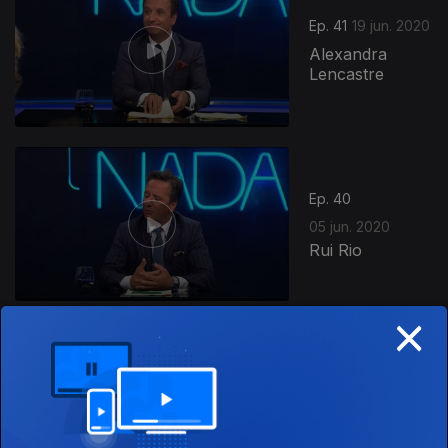
Ep. 41
19 jun. 2020
Alexandra
Lencastre
Ep. 40
05 jun. 2020
Rui Rio
×
Ep. 39
29 mai. 2020
Joana
Vasconcelos