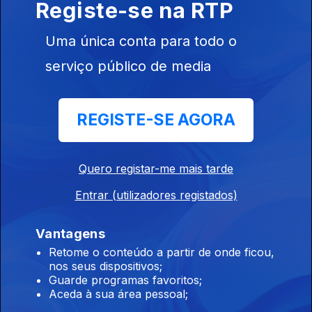
07 fev. 2020
Registe-se na RTP
Lena d´Água
Uma única conta para todo o
serviço público de media
Ep. 30
31 jan. 2020
REGISTE-SE AGORA
Rui Unas
Quero registar-me mais tarde
450737
Entrar (utilizadores registados)
Ep. 29
Vantagens
24 jan. 2020
Eduardo
Retome o conteúdo a partir de onde ficou,
Barroso
nos seus dispositivos;
Guarde programas favoritos;
Aceda à sua área pessoal;