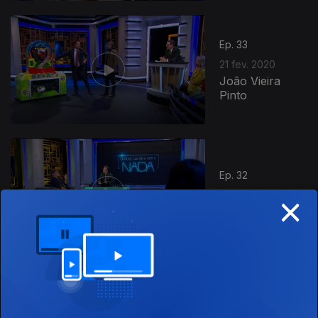
Ep. 33
21 fev. 2020
João Vieira
Pinto
Ep. 32
×
14 fev. 2020
José Cid
Ep. 31