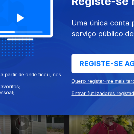
Registe-se
026
21 jun. 2026
Uma única conta 
serviço público d
REGISTE-SE A
 partir de onde ficou, nos
Quero registar-me mais tar
avoritos;
026
24 mai. 2026
ssoal;
Entrar (utilizadores regista