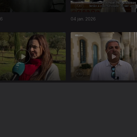
26
04 jan. 2026
025
07 dez. 2025
Instale a aplicação
RTP Play