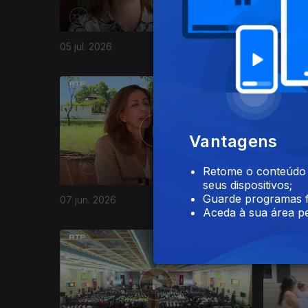
05 jul. 2026
28 jun. 2
929610
Vantagens
Retome o conteúdo a
seus dispositivos;
Guarde programas f
07 jun. 2026
31 mai. 2
Aceda à sua área pe