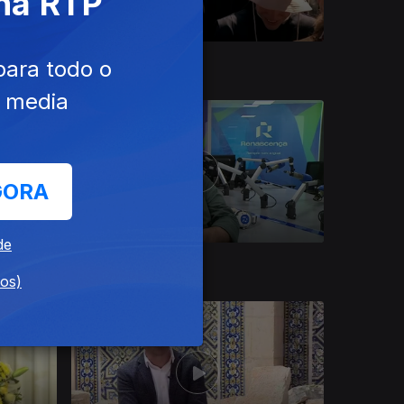
 na RTP
14 jun. 2026
para todo o
e media
GORA
de
17 mai. 2026
dos)