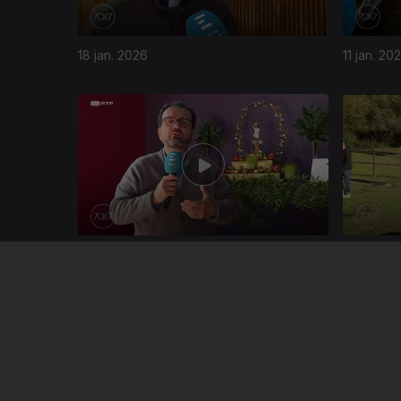
18 jan. 2026
11 jan. 20
892924
21 dez. 2025
14 dez. 2