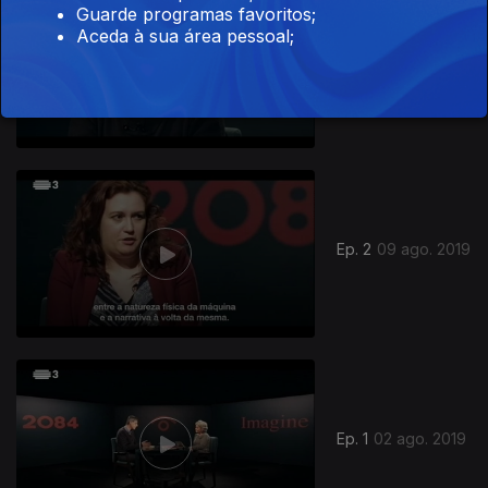
Guarde programas favoritos;
Aceda à sua área pessoal;
Ep. 3
12 ago. 2019
423019
Ep. 2
09 ago. 2019
Ep. 1
02 ago. 2019