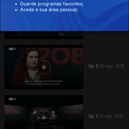
Guarde programas favoritos;
Aceda à sua área pessoal;
Ep. 3
12 ago. 2019
423019
Ep. 2
09 ago. 2019
Ep. 1
02 ago. 2019