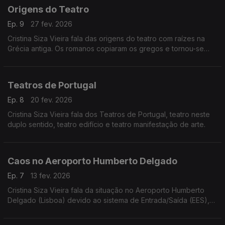
Origens do Teatro
Ep. 9
27 fev. 2026
Cristina Siza Vieira fala das origens do teatro com raízes na
Grécia antiga. Os romanos copiaram os gregos e tornou-se
mais festivaleiro. Na Europa ficou em pausa.
Teatros de Portugal
Ep. 8
20 fev. 2026
Cristina Siza Vieira fala dos Teatros de Portugal, teatro neste
duplo sentido, teatro edifício e teatro manifestação de arte.
Caos no Aeroporto Humberto Delgado
Ep. 7
13 fev. 2026
Cristina Siza Vieira fala da situação no Aeroporto Humberto
Delgado (Lisboa) devido ao sistema de Entrada/Saída (EES),
digital e para não europeus, foi suspenso por falhas após
pouco mais de dois meses de implementação.