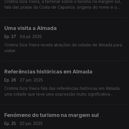
Cristina Siza Vieira, a terminar sobre o turismo na margem sul,
fala das praias da Costa de Caparica, origens do nome e o
que se pode visitar. Há vestígios da Casa da Coroa, símbolo
identitário desta zona, vários hotéis e várias atrações turísticas.
Uma visita a Almada
Ep. 27
04 jul. 2025
Cristina Siza Vieira revela atrações da cidade de Almada para
visitar.
Referências históricas em Almada
Ep. 26
27 jun. 2025
Cristina Siza Vieira fala das referências históricas em Almada,
uma cidade que teve uma expressão muito significativa
aquando da expansão marítima portuguesa.
Fenómeno do turismo na margem sul
Ep. 25
20 jun. 2025