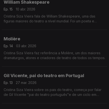
William Shakespeare
Ep. 15
10 abr. 2026
Cristina Siza Vieira fala de William Shakespeare, uma das
figuras maiores do teatro a nível mundial. Foi um poeta e
dramaturgo inglês que viveu no século XVI, na Inglaterra.
Molière
Ep. 14
03 abr. 2026
Cristina Siza Vieira faz referência a Molière, um dos maiores
dramaturgos, atores e criadores de teatro de todos os tempos.
Gil Vicente, pai do teatro em Portugal
Ep. 13
27 mar. 2026
Cristina Siza Vieira sobre os pais do teatro, começa por falar
de Gil Vicente "pai do teatro português"e de um ciclo em
Guimarães dedicado a este dramaturgo e poeta português.