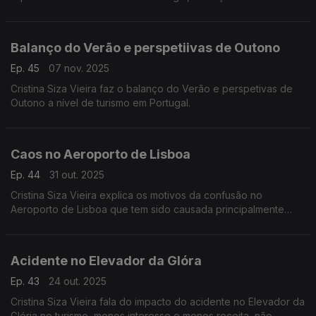
empreendedorismo no mundo de 9 a 14 de novembro em
Lisboa.
Balanço do Verão e perspetiivas de Outono
Ep. 45
07 nov. 2025
Cristina Siza Vieira faz o balanço do Verão e perspetivas de
Outono a nível de turismo em Portugal.
Caos no Aeroporto de Lisboa
Ep. 44
31 out. 2025
Cristina Siza Vieira explica os motivos da confusão no
Aeroporto de Lisboa que tem sido causada principalmente
pela implementação do novo sistema europeu de controlo de
fronteiras, EES.
Acidente no Elevador da Glóra
Ep. 43
24 out. 2025
Cristina Siza Vieira fala do impacto do acidente no Elevador da
Glória no turismo, menos interesse e menos receita, não