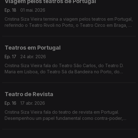
Viagem pelos teatros de Portugal
Ep. 18
01 mai. 2026
Cristina Siza Vieira termina a viagem pelos teatros em Portugal,
referindo o Teatro Rivoli no Porto, o Teatro Circo em Braga, o
Teatro Romano em Lisboa, o Teatro de Dança no Lumiar
encerrado para obras e a rede de cooperação entre cidades
e regiões.
Teatros em Portugal
Ep. 17
24 abr. 2026
Cristina Siza Vieira fala do Teatro São Carlos, do Teatro D.
Maria em Lisboa, do Teatro Sá da Bandeira no Porto, do
Teatro Municipal em Bragança, Évora e na Guarda.
Teatro de Revista
Ep. 16
17 abr. 2026
Cristina Siza Vieira fala do teatro de revista em Portugal.
Desempenhou um papel fundamental como contra-poder,
utilizando o humor, a sátira e a crítica social para contornar a
censura e criticar o regime político.