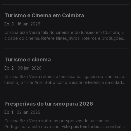
Despertar para a Mudança".
Turismo e Cinema em Coimbra
Ep. 3
16 jan. 2026
Cristina Siza Vieira fala do cinema e do turismo em Coimbra, a
cidade do cinema. Refere filmes, livros, roteiros e produções
internacionais recentes.
Turismo e cinema
Ep. 2
09 jan. 2026
Cristina Siza Vieira retoma a temática da ligação do cinema ao
turismo, o filme Aniki Bóbó como a maior referência da cidade
do Porto e do cinema europeu. A Ribeira do Porto entre os
tesouros europeus e filmes
promocionais.
Presperivas do turismo para 2026
Ep. 1
02 jan. 2026
Cristina Siza Vieira sobre as perspetivas do turismo em
Portugal para este novo ano. Este país tem todas as condições