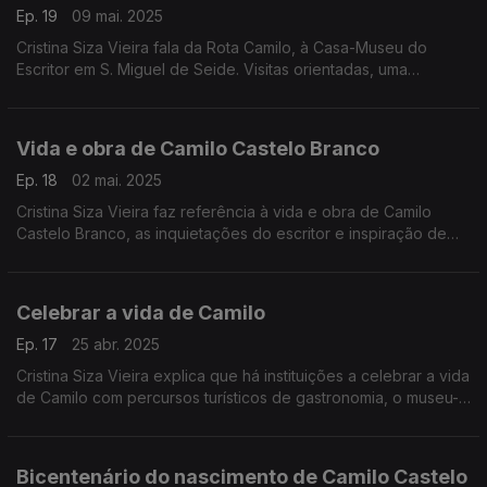
Ep. 19
09 mai. 2025
Cristina Siza Vieira fala da Rota Camilo, à Casa-Museu do
Escritor em S. Miguel de Seide. Visitas orientadas, uma
experiência gastronómica. Dois restaurantes associados onde
o Menu camiliano está disponível.
Vida e obra de Camilo Castelo Branco
Ep. 18
02 mai. 2025
Cristina Siza Vieira faz referência à vida e obra de Camilo
Castelo Branco, as inquietações do escritor e inspiração de
Rotas Camilianas.
Celebrar a vida de Camilo
Ep. 17
25 abr. 2025
Cristina Siza Vieira explica que há instituições a celebrar a vida
de Camilo com percursos turísticos de gastronomia, o museu-
casa de Camilo, um cruzamento da vida de uma grande
referência literária do país com um percurso marcado
territorialmente.
Bicentenário do nascimento de Camilo Castelo