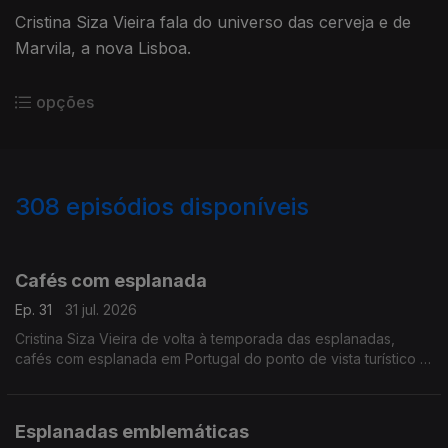
Cristina Siza Vieira fala do universo das cerveja e de
Marvila, a nova Lisboa.
opções
308
episódios disponíveis
926026
904332
885346
869960
844264
826178
817117
794357
770778
753968
Cafés com esplanada
Ep. 31
31 jul. 2026
Cristina Siza Vieira de volta à temporada das esplanadas,
cafés com esplanada em Portugal do ponto de vista turístico e
durante todo o ano.
Esplanadas emblemáticas