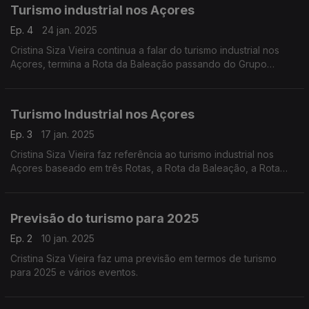
Turismo industrial nos Açores
Ep. 4
24 jan. 2025
Cristina Siza Vieira continua a falar do turismo industrial nos
Açores, termina a Rota da Baleação passando do Grupo
Central para o Grupo Oriental. Também refere a Rota dos
Vulcões e a Rota das Vinhas em várias localidades.
Turismo Industrial nos Açores
Ep. 3
17 jan. 2025
Cristina Siza Vieira faz referência ao turismo industrial nos
Açores baseado em três Rotas, a Rota da Baleação, a Rota
dos Vulcões e a Rota das Vinhas. Fala concretamente da arte
e pesca da baleia em São Miguel e no Faial.
Previsão do turismo para 2025
Ep. 2
10 jan. 2025
Cristina Siza Vieira faz uma previsão em termos de turismo
para 2025 e vários eventos.