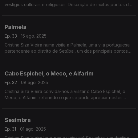
vestígios culturais e religiosos. Descrição de muitos pontos de
interesse para visitar.
Palmela
Ep. 33
15 ago. 2025
Cristina Siza Vieira numa visita a Palmela, uma vila portuguesa
pertencente ao distrito de Setúbal, um dos principais pontos
turísticos.
Cabo Espichel, o Meco, e Alfarim
Ep. 32
08 ago. 2025
Cristina Siza Vieira convida-nos a visitar o Cabo Espichel, o
Meco, e Alfarim, referindo o que se pode apreciar nestes
locais maravilhosos.
Sesimbra
Ep. 31
01 ago. 2025
Cristina Siza Vieira leva-nos a viajar até Sesimbra, um destino