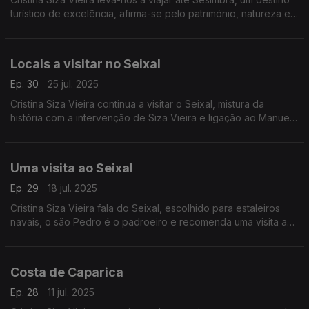
turístico de excelência, afirma-se pelo património, natureza e
gastronomia.
Locais a visitar no Seixal
Ep. 30
25 jul. 2025
Cristina Siza Vieira continua a visitar o Seixal, mistura da
história com a intervenção de Siza Vieira e ligação ao Manuel
Cargaleiro. Esta cidade é um dos berços do hip-hop
português.
Uma visita ao Seixal
Ep. 29
18 jul. 2025
Cristina Siza Vieira fala do Seixal, escolhido para estaleiros
navais, o são Pedro é o padroeiro e recomenda uma visita ao
Ecomuseu.
Costa de Caparica
Ep. 28
11 jul. 2025