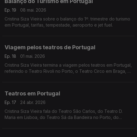
Balanço do Turismo em Portugal
Ep. 19
08 mai. 2026
Cristina Siza Vieira sobre o balanço do 1º. trimestre do turismo
em Portugal, tarifas, tempestade, aeroporto e jet fuel.
Viagem pelos teatros de Portugal
Ep. 18
01 mai. 2026
Cristina Siza Vieira termina a viagem pelos teatros em Portugal,
referindo o Teatro Rivoli no Porto, o Teatro Circo em Braga, o
Teatro Romano em Lisboa, o Teatro de Dança no Lumiar
encerrado para obras e a rede de cooperação entre cidades
e regiões.
Teatros em Portugal
Ep. 17
24 abr. 2026
Cristina Siza Vieira fala do Teatro São Carlos, do Teatro D.
Maria em Lisboa, do Teatro Sá da Bandeira no Porto, do
Teatro Municipal em Bragança, Évora e na Guarda.