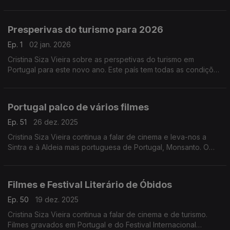
do Porto e do cinema europeu. A Ribeira do Porto entre os
tesouros europeus e filmes
promocionais.
Presperivas do turismo para 2026
Ep. 1
02 jan. 2026
Cristina Siza Vieira sobre as perspetivas do turismo em
Portugal para este novo ano. Este país tem todas as condições
para liderar uma nova era do turismo europeu, mais inteligente,
inclusivo, sustentável e autêntico.
Portugal palco de vários filmes
Ep. 51
26 dez. 2025
Cristina Siza Vieira continua a falar de cinema e leva-nos a
Sintra e à Aldeia mais portuguesa de Portugal, Monsanto. O
audiovisual pode potenciar o turismo do interior mantendo a
sua identidade.
Filmes e Festival Literário de Óbidos
Ep. 50
19 dez. 2025
Cristina Siza Vieira continua a falar de cinema e de turismo.
Filmes gravados em Portugal e do Festival Internacional