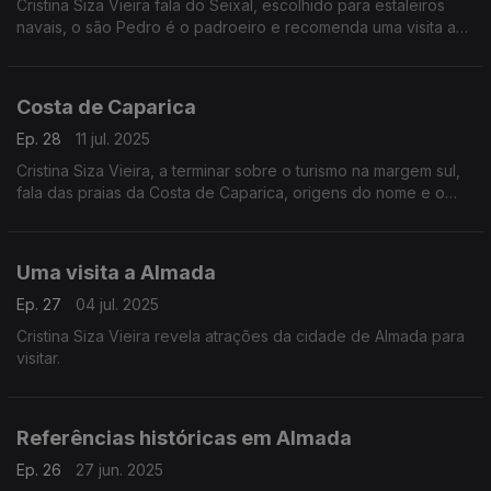
Cristina Siza Vieira fala do Seixal, escolhido para estaleiros
navais, o são Pedro é o padroeiro e recomenda uma visita ao
Ecomuseu.
Costa de Caparica
Ep. 28
11 jul. 2025
Cristina Siza Vieira, a terminar sobre o turismo na margem sul,
fala das praias da Costa de Caparica, origens do nome e o
que se pode visitar. Há vestígios da Casa da Coroa, símbolo
identitário desta zona, vários hotéis e várias atrações turísticas.
Uma visita a Almada
Ep. 27
04 jul. 2025
Cristina Siza Vieira revela atrações da cidade de Almada para
visitar.
Referências históricas em Almada
Ep. 26
27 jun. 2025