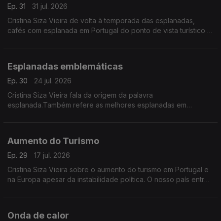
Ep. 31
31 jul. 2026
Cristina Siza Vieira de volta à temporada das esplanadas,
cafés com esplanada em Portugal do ponto de vista turístico e
durante todo o ano.
Esplanadas emblemáticas
Ep. 30
24 jul. 2026
Cristina Siza Vieira fala da origem da palavra
esplanada.Também refere as melhores esplanadas em
Portugal e noutos países e de uma lenda sobre o café.
Aumento do Turismo
Ep. 29
17 jul. 2026
Cristina Siza Vieira sobre o aumento do turismo em Portugal e
na Europa apesar da instabilidade política. O nosso país entre
os destinos mais procurados pelos europeus em 2026.
Onda de calor