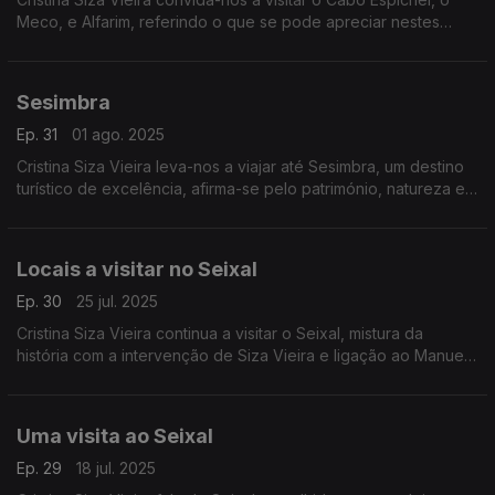
Meco, e Alfarim, referindo o que se pode apreciar nestes
locais maravilhosos.
Sesimbra
Ep. 31
01 ago. 2025
Cristina Siza Vieira leva-nos a viajar até Sesimbra, um destino
turístico de excelência, afirma-se pelo património, natureza e
gastronomia.
Locais a visitar no Seixal
Ep. 30
25 jul. 2025
Cristina Siza Vieira continua a visitar o Seixal, mistura da
história com a intervenção de Siza Vieira e ligação ao Manuel
Cargaleiro. Esta cidade é um dos berços do hip-hop
português.
Uma visita ao Seixal
Ep. 29
18 jul. 2025