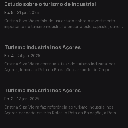
Estudo sobre o turismo de Industrial
Ep. 5
31 jan. 2025
Cristina Siza Vieira fala de um estudo sobre o investimento
importante no turismo industrial e encerra este capítulo, dando
referências no Porto, em Lisboa, em Faro, em Coimbra e nos
Açores.
Turismo industrial nos Açores
Ep. 4
24 jan. 2025
Cristina Siza Vieira continua a falar do turismo industrial nos
Açores, termina a Rota da Baleação passando do Grupo
Central para o Grupo Oriental. Também refere a Rota dos
Vulcões e a Rota das Vinhas em várias localidades.
Turismo Industrial nos Açores
Ep. 3
17 jan. 2025
Cristina Siza Vieira faz referência ao turismo industrial nos
Açores baseado em três Rotas, a Rota da Baleação, a Rota
dos Vulcões e a Rota das Vinhas. Fala concretamente da arte
e pesca da baleia em São Miguel e no Faial.