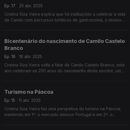
Ep. 17
25 abr. 2025
Cristina Siza Vieira explica que há instituições a celebrar a vida
de Camilo com percursos turísticos de gastronomia, o museu-
casa de Camilo, um cruzamento da vida de uma grande
referência literária do país com um percurso marcado
territorialmente.
Bicentenário do nascimento de Camilo Castelo
Branco
Ep. 16
18 abr. 2025
Cristina Siza Vieira volta a falar de Camilo Castelo Branco, este
ano celebram-se 200 anos do nascimento deste escritor, um
dos mais influentes autores da literatura portuguesa. Mestre do
romance e figura incontornável do século XIX.
Turismo na Páscoa
Ep. 15
11 abr. 2025
Cristina Siza Vieira faz uma perspetiva do turismo na Páscoa,
mantendo em 1º. o mercado emissor Portugal e em 2º. o
mercado espanhol, devido às tradições que nos aproximam.