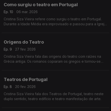
Como surgiu o teatro em Portugal
Ep. 10
06 mar. 2026
Cristina Siza Vieira refere como surgiu o teatro em Portugal.
Durante a Idade Média era improvisado e passou para a Igreja.
No Renascimento surgiu a arquitetura teatral e ganhou força
com Gil Vicente.
Origens do Teatro
Ep. 9
27 fev. 2026
Cristina Siza Vieira fala das origens do teatro com raízes na
Grécia antiga. Os romanos copiaram os gregos e tornou-se
mais festivaleiro. Na Europa ficou em pausa.
Teatros de Portugal
Ep. 8
20 fev. 2026
Cristina Siza Vieira fala dos Teatros de Portugal, teatro neste
duplo sentido, teatro edifício e teatro manifestação de arte.