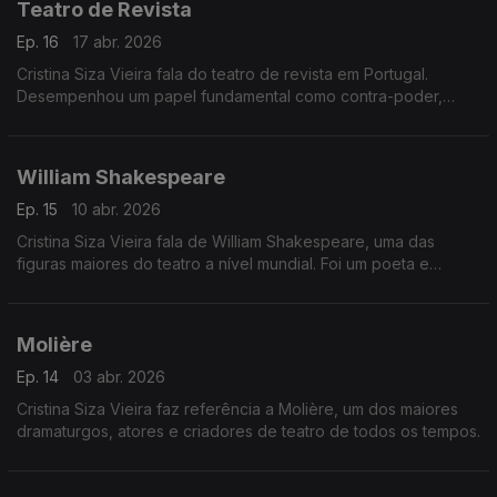
Teatro de Revista
Ep. 16
17 abr. 2026
Cristina Siza Vieira fala do teatro de revista em Portugal.
Desempenhou um papel fundamental como contra-poder,
utilizando o humor, a sátira e a crítica social para contornar a
censura e criticar o regime político.
William Shakespeare
Ep. 15
10 abr. 2026
Cristina Siza Vieira fala de William Shakespeare, uma das
figuras maiores do teatro a nível mundial. Foi um poeta e
dramaturgo inglês que viveu no século XVI, na Inglaterra.
Molière
Ep. 14
03 abr. 2026
Cristina Siza Vieira faz referência a Molière, um dos maiores
dramaturgos, atores e criadores de teatro de todos os tempos.