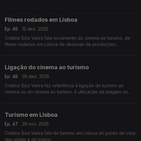
Literário de Óbidos.
Filmes rodados em Lisboa
Ep. 49
12 dez. 2025
Cristina Siza Vieira fala novamente do cinema ao turismo, de
filmes rodados em Lisboa de dezenas de produções
internacionais e da ligação do cinema à literatura.
Ligação do cinema ao turismo
Ep. 48
05 dez. 2025
Cristina Siza Vieira faz referência à ligação do turismo ao
cinema ou do cinema ao turismo. A utilização da imagem no
Casino Estoril e do Estoril para a realização do filme 007 de
James Bond.
Turismo em Lisboa
Ep. 47
28 nov. 2025
Cristina Siza Vieira fala do turismo em Lisboa do ponto de vista
das visitas e do preço.