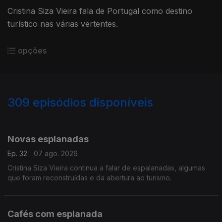
Cristina Siza Vieira fala de Portugal como destino
turístico nas várias vertentes.
opções
309
episódios disponíveis
926060
904813
889178
870134
844277
827212
817323
794777
770834
Novas esplanadas
Ep. 32
07 ago. 2026
Cristina Siza Vieira continua a falar de espalanadas, algumas
que foram reconstruídas e da abertura ao turismo.
Cafés com esplanada