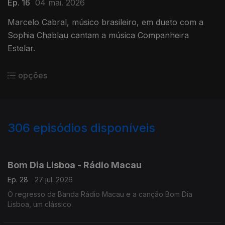
Ep. 16
04 mai. 2026
Marcelo Cabral, músico brasileiro, em dueto com a
Sophia Chablau cantam a música Companheira
Estelar.
opções
306
episódios disponíveis
923865
906585
885039
857789
834278
815363
791563
766279
Bom Dia Lisboa - Rádio Macau
Ep. 28
27 jul. 2026
O regresso da Banda Rádio Macau e a canção Bom Dia
Lisboa, um clássico.