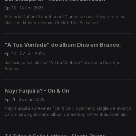
Ep. 13
14 abr. 2025
A banda DaPunkSportif com 20 anos de existência e o tema
clássico, título do álbum “Rock'n'Roll Salvation” .
"À Tua Vontade" do álbum Dias em Branco.
Ep. 12
07 abr. 2025
Jasmim com a música "À Tua Vontade" do álbum Dias em
Branco
Nayr Faquira? - On & On
Ep. 11
24 mar. 2025
Nayr Faquira apresenta “On & On”, o primeiro single de avanço
para o seu aguardado álbum de estreia, Entrelinhas. Com uma
sonoridade que cruza influências do rnb/hip-hop e soul,