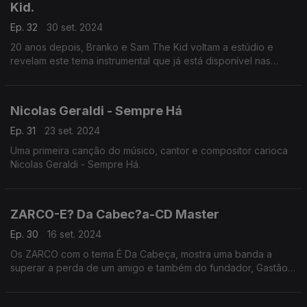
Kid.
Ep. 32
30 set. 2024
20 anos depois, Branko e Sam The Kid voltam a estúdio e
revelam este tema instrumental que já está disponível nas
plataformas digitais.
Nicolas Geraldi - Sempre Há
Ep. 31
23 set. 2024
Uma primeira canção do músico, cantor e compositor carioca
Nicolas Geraldi - Sempre Há.
ZARCO-E? Da Cabec?a-CD Master
Ep. 30
16 set. 2024
Os ZARCO com o tema É Da Cabeça, mostra uma banda a
superar a perda de um amigo e também do fundador, Gastão
Elias. Muito competente do ponto de vista instrumental e com
uma dimensão poética muito interessante.