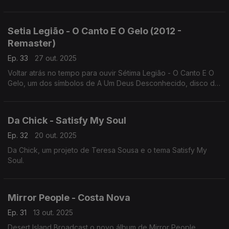
Setia Legião - O Canto E O Gelo (2012 -
Remaster)
Ep. 33
27 out. 2025
Voltar atrás no tempo para ouvir Sétima Legião - O Canto E O
Gelo, um dos símbolos de A Um Deus Desconhecido, disco de
1984 tocado na íntegra no CCB e no Porto.
Da Chick - Satisfy My Soul
Ep. 32
20 out. 2025
Da Chick, um projeto de Teresa Sousa e o tema Satisfy My
Soul.
Mirror People - Costa Nova
Ep. 31
13 out. 2025
Desert Island Broadcast,o novo álbum de Mirror People,