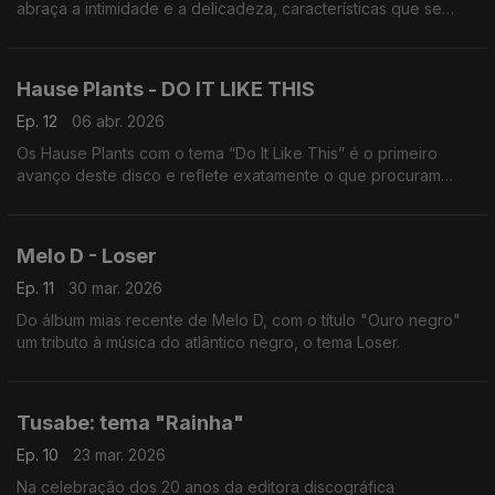
abraça a intimidade e a delicadeza, características que se
tornaram a assinatura do músico e uma das canções
"Primavera".
Hause Plants - DO IT LIKE THIS
Ep. 12
06 abr. 2026
Os Hause Plants com o tema “Do It Like This” é o primeiro
avanço deste disco e reflete exatamente o que procuram
nesta nova fase da banda.
Melo D - Loser
Ep. 11
30 mar. 2026
Do álbum mias recente de Melo D, com o título "Ouro negro"
um tributo à música do atlântico negro, o tema Loser.
Tusabe: tema "Rainha"
Ep. 10
23 mar. 2026
Na celebração dos 20 anos da editora discográfica