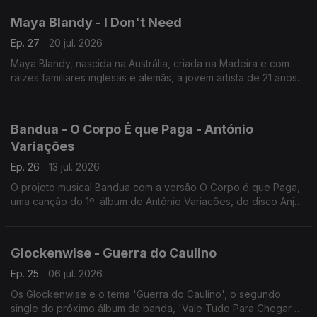
Maya Blandy - I Don't Need
Ep. 27
20 jul. 2026
Maya Blandy, nascida na Austrália, criada na Madeira e com
raízes familiares inglesas e alemãs, a jovem artista de 21 anos
tem vindo a construir uma carreira. Uma das suas canções, I
Don't Need.
Bandua - O Corpo É que Paga - António
Variações
Ep. 26
13 jul. 2026
O projeto musical Bandua com a versão O Corpo é que Paga,
uma canção do 1º. álbum de António Variacões, do disco Anjo
da Guarda.
Glockenwise - Guerra do Caulino
Ep. 25
06 jul. 2026
Os Glockenwise e o tema 'Guerra do Caulino', o segundo
single do próximo álbum da banda, 'Vale Tudo Para Chegar a