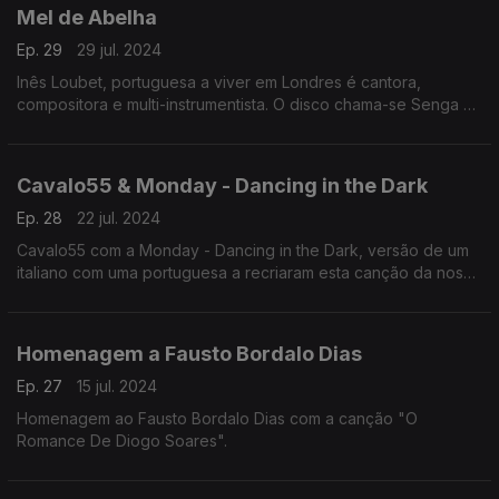
Mel de Abelha
Ep. 29
29 jul. 2024
Inês Loubet, portuguesa a viver em Londres é cantora,
compositora e multi-instrumentista. O disco chama-se Senga e
o tema Mel de Abelha.
Cavalo55 & Monday - Dancing in the Dark
Ep. 28
22 jul. 2024
Cavalo55 com a Monday - Dancing in the Dark, versão de um
italiano com uma portuguesa a recriaram esta canção da nossa
história e do rock in roll.
Homenagem a Fausto Bordalo Dias
Ep. 27
15 jul. 2024
Homenagem ao Fausto Bordalo Dias com a canção "O
Romance De Diogo Soares".