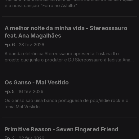
e a nova canção "Forró no Asfalto"
A melhor noite da minha vida - Stereossauro
feat. Ana Magalhães
Ep. 6
23 fev. 2026
A banda eletrónica Stereossauro apresenta Tristana II o
projeto que junta o produtor e DJ Stereossauro à fadista Ana
Magalhães e o tema A melhor noite da minha vida.
Os Ganso - Mal Vestido
Ep. 5
16 fev. 2026
Os Ganso são uma banda portuguesa de pop/indie rock e o
tema Mal Vestido.
Primitive Reason - Seven Fingered Friend
Ep. 3
02 fev. 2026