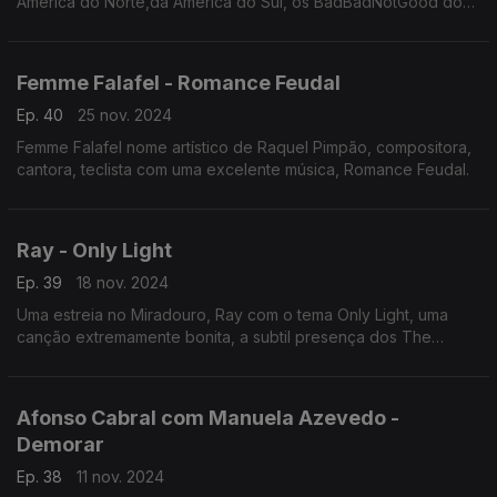
América do Norte,da América do Sul, os BadBadNotGood do
Canadá e o Tim Bernardes de São Paulo.
Femme Falafel - Romance Feudal
Ep. 40
25 nov. 2024
Femme Falafel nome artístico de Raquel Pimpão, compositora,
cantora, teclista com uma excelente música, Romance Feudal.
Ray - Only Light
Ep. 39
18 nov. 2024
Uma estreia no Miradouro, Ray com o tema Only Light, uma
canção extremamente bonita, a subtil presença dos The
Legendary Tigerman.
Afonso Cabral com Manuela Azevedo -
Demorar
Ep. 38
11 nov. 2024