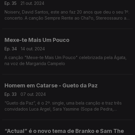
Ep. 35
21 out. 2024
Noiserv, David Santos, este ano faz 20 anos que deu o seu 1º.
concerto. A canção Sempre Rente ao Cha?o, Stereossauro a
remisturar Noiserv.
Mexe-te Mais Um Pouco
Ep. 34
14 out. 2024
A canção "Mexe-te Mais Um Pouco" celebrizada pela Ágata,
na voz de Margarida Campelo
Homem em Catarse - Gueto da Paz
Ep. 33
07 out. 2024
“Gueto da Paz”, é o 2º. single, uma bela canção e traz três
convidados Luca Argel, Sara Yasmine (Sopa de Pedra,
Retimbrar), Nuno Prata (Ornatos Violeta, Cara de Espelho)
uniram-se a Homem em Catarse, nome artístico escolhido por
Afonso Dorido.
“Actual” é o novo tema de Branko e Sam The