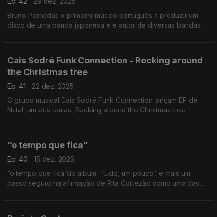
Ep. 42
29 dez. 2025
Bruno Pernadas o primeiro músico português a produzir um
disco de uma banda japonesa e é autor de diversas bandas
sonoras. Steady Grace, um dos temas até ao novo disco a
editar no início do próximo ano.
Cais Sodré Funk Connection - Rocking around
the Christmas tree
Ep. 41
22 dez. 2025
O grupo musical Cais Sodré Funk Connection lançam EP de
Natal, um dos temas, Rocking around the Christmas tree.
“o tempo que fica”
Ep. 40
15 dez. 2025
“o tempo que fica”do álbum: "tudo, um pouco" é mais um
passo seguro na afirmação de Rita Cortezão como uma das
mais promissoras vozes da nova música portuguesa.