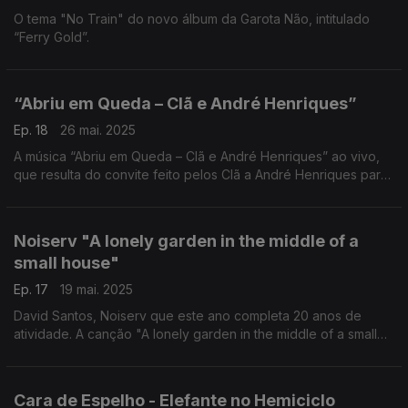
O tema "No Train" do novo álbum da Garota Não, intitulado
“Ferry Gold”.
“Abriu em Queda – Clã e André Henriques”
Ep. 18
26 mai. 2025
A música “Abriu em Queda – Clã e André Henriques” ao vivo,
que resulta do convite feito pelos Clã a André Henriques para
participar no concerto da banda portuense no Teatro Tivoli.
Noiserv "A lonely garden in the middle of a
small house"
Ep. 17
19 mai. 2025
David Santos, Noiserv que este ano completa 20 anos de
atividade. A canção "A lonely garden in the middle of a small
house" é um convite para entrar num mundo interior tão
silencioso quanto eloquente.
Cara de Espelho - Elefante no Hemiciclo