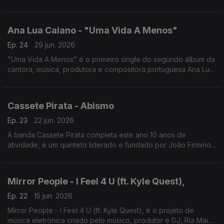
Algum Lado'.
Ana Lua Caiano - "Uma Vida A Menos"
Ep. 24
29 jun. 2026
"Uma Vida A Menos" é o primeiro single do segundo álbum da
cantora, música, produtora e compositora portuguesa Ana Lua
Caiano, com lançamento previsto para o final de 2026.
Cassete Pirata - Abismo
Ep. 23
22 jun. 2026
A banda Cassete Pirata completa este ano 10 anos de
atividade, é um quinteto liderado e fundado por João Firmino
"Pir" . A canção intitula-se Abismo.
Mirror People - I Feel 4 U (ft. Kyle Quest),
Ep. 22
15 jun. 2026
Mirror People - I Feel 4 U (ft. Kyle Quest), é o projeto de
música eletrónica criado pelo músico, produtor e DJ, Rui Maia