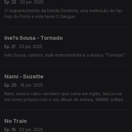
Ep. 22
30 jun. 2025
O reaparecimento da banda Dealema, uma instituição do hip-
hop do Porto e este tema O Sangue.
Ine?s Sousa - Tornado
Ep. 21
23 jun. 2025
Inês Sousa, cantora, multi-instrumentista e a música “Tornado”.
Nami - Suzette
Ep. 20
16 jun. 2025
Nami, músico cabo-verdiano que canta em inglês, lançou-se
em nome próprio com o seu álbum de estreia, WARM, editado
pelo seu próprio selo, ONDAS e o single Suzette.
No Train
Ep. 19
02 jun. 2025