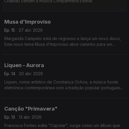
Chablau cantam a música Companheira Estelar.
Musa d'Improviso
Ep. 15
27 abr. 2026
Margarida Campelo está de regresso e lança um novo disco,
Este novo tema Musa d'Improviso abre caminho para um
capítulo renovado na sua discografia.
Liquen - Aurora
Ep. 14
20 abr. 2026
Líquen, nome artístico de Constança Ochoa, a música funde
eletrónica contemporânea com a tradição popular portuguesa,
incluindo um sample da Brigada Víctor Jara, o tema "Aurora" .
Canção "Primavera"
Ep. 13
13 abr. 2026
Francisco Fontes edita "Capotar", surge como um álbum que