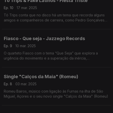
Tó Trips & Fake Latinos - Fiesta Triste
Ep. 10
17 mar. 2025
Tó Trips conta que no disco há um tema que recorda alguns
amigos e companheiros de carreira, como Pedro Gonçalves
dos Dead Combo que já não estão entre nós.Tó Trips & Fake
Latinos com o tema Fiesta Triste.
Fiasco - Que seja - Jazzego Records
Ep. 9
10 mar. 2025
O quarteto Fiasco com o tema “Que Seja” que explora a
urgência do movimento e a superação da inércia,
impulsionada pela voz envolvente de Helena Neto.
Single "Calços da Maia" (Romeu)
Ep. 8
03 mar. 2025
Romeu Bairos, músico com ligação às Furnas na ilha de São
Miguel, Açores e o seu novo single "Calços da Maia" (Romeu)