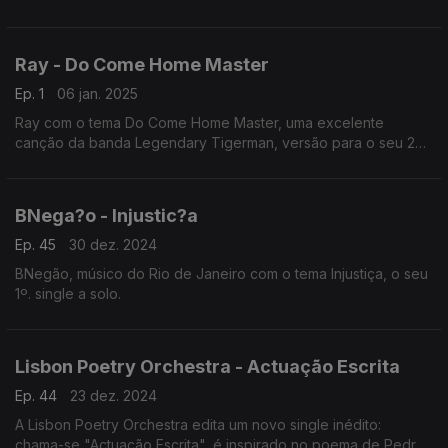
álbum.
Ray - Do Come Home Master
Ep. 1
06 jan. 2025
Ray com o tema Do Come Home Master, uma excelente
canção da banda Legendary Tigerman, versão para o seu 2º.
single do disco "Bufalo" e será editado brevemente.
BNega?o - Injustic?a
Ep. 45
30 dez. 2024
BNegão, músico do Rio de Janeiro com o tema Injustiça, o seu
1º. single a solo.
Lisbon Poetry Orchestra - Actuação Escrita
Ep. 44
23 dez. 2024
A Lisbon Poetry Orchestra edita um novo single inédito:
chama-se "Actuação Escrita", é inspirado no poema de Pedro