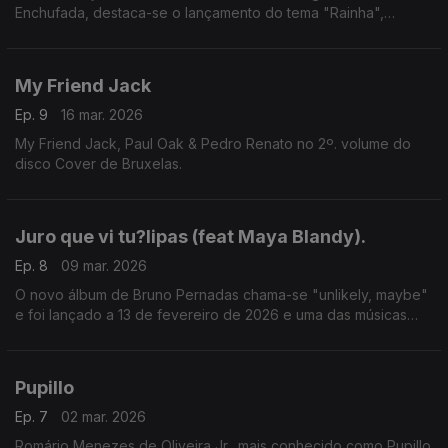
Enchufada, destaca-se o lançamento do tema "Rainha",
produzido por Tusabe.
My Friend Jack
Ep. 9
16 mar. 2026
My Friend Jack, Paul Oak & Pedro Renato no 2º. volume do
disco Cover de Bruxelas.
Juro que vi tu?lipas (feat Maya Blandy).
Ep. 8
09 mar. 2026
O novo álbum de Bruno Pernadas chama-se "unlikely, maybe"
e foi lançado a 13 de fevereiro de 2026 e uma das músicas
Juro que vi tulipas (feat Maya Blandy).
Pupillo
Ep. 7
02 mar. 2026
Romário Menezes de Oliveira Jr., mais conhecido como Pupillo