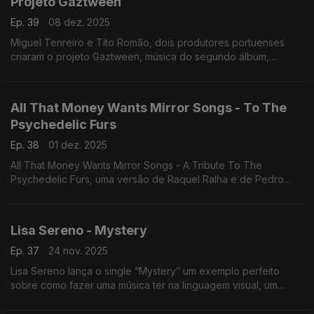
Projeto Gaztween
Ep. 39
08 dez. 2025
Miguel Tenreiro e Tito Romão, dois produtores portuenses
criaram o projeto Gaztween, música do segundo álbum,
Peaceful Nights.
All That Money Wants Mirror Songs - To The
Psychedelic Furs
Ep. 38
01 dez. 2025
All That Money Wants Mirror Songs - A Tribute To The
Psychedelic Furs, uma versão de Raquel Ralha e de Pedro
Renato
Lisa Sereno - Mystery
Ep. 37
24 nov. 2025
Lisa Sereno lança o single “Mystery” um exemplo perfeito
sobre como fazer uma música ter na linguagem visual, um
avanço para o EP Belonging