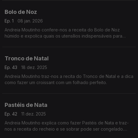
Bolo de Noz
Ep. 1
08 jan. 2026
Andreia Moutinho confere-nos a receita do Bolo de Noz
húmido e expolica quais os utensílios indispensáveis para
quem quer fazer pastelaria em casa de uma forma séria.
Tronco de Natal
Ep. 43
18 dez. 2025
Andreia Moutinho traz-nos a recita do Tronco de Natal e a dica
como fazer um croissant com um folhado perfeito.
Pastéis de Nata
Ep. 42
11 dez. 2025
Andreia Moutinho explica como fazer Pastéis de Nata e traz-
nos a receita do recheio e se sobrar pode ser congelado.
Dica para manter as bolachas crocantes se houver humidade.