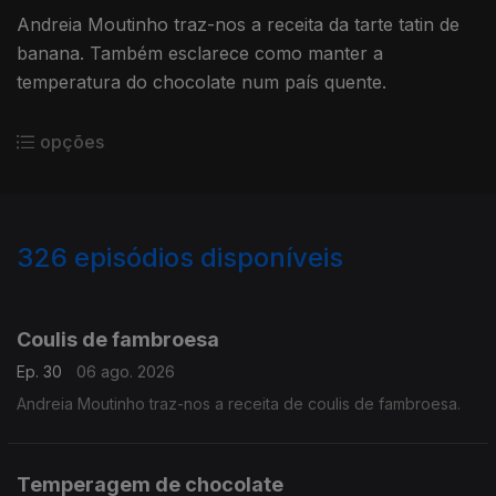
Andreia Moutinho traz-nos a receita da tarte tatin de
banana. Também esclarece como manter a
temperatura do chocolate num país quente.
opções
326
episódios disponíveis
920896
900442
876111
848870
834789
814226
782984
763418
734970
726371
Coulis de fambroesa
Ep. 30
06 ago. 2026
Andreia Moutinho traz-nos a receita de coulis de fambroesa.
Temperagem de chocolate