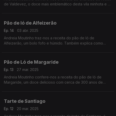
de Valdevez, o doce mais emblemático desta vila minhota e a
diferença entre ovos pasteurizados e ovos comuns.
Pão de ló de Alfeizerão
Ep. 14
03 abr. 2025
Andreia Moutinho traz-nos a receita do pão de ló de
Alfeizerão, um bolo fofo e húmido. Também explica como
temperar chocolate.
Pão de Ló de Margaride
Ep. 13
27 mar. 2025
Andreia Moutinho confere-nos a receita do pão de ló de
Margaride, um doce delicioso com cerca de 300 anos de
tradição.
Tarte de Santiago
Ep. 12
20 mar. 2025