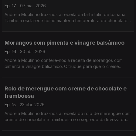
Ep. 17
07 mai. 2026
Andreia Moutinho traz-nos a receita da tarte tatin de banana.
Também esclarece como manter a temperatura do chocolate
num país quente.
Morangos com pimenta e vinagre balsâmico
Ep. 16
30 abr. 2026
Andreia Moutinho confere-nos a receita de morangos com
pimenta e vinagre balsâmico. O truque para que o creme
pasteleiro não fique com sabor a farinha ou muito empapado.
Rolo de merengue com creme de chocolate e
framboesa
Ep. 15
23 abr. 2026
Andreia Moutinho traz-nos a receita do rolo de merengue com
creme de chocolate e framboesa e o segredo da leveza da
massa dos pastéis de nata.