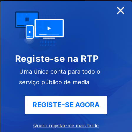
×
Ep. 5
Teorema de
Pitágoras e
outras
identidades
Registe-se na RTP
Uma única conta para todo o
Ep. 6
Relações
serviço público de media
bizarras de
matemáticos
com comida
REGISTE-SE AGORA
437510
Quero registar-me mais tarde
Ep. 7