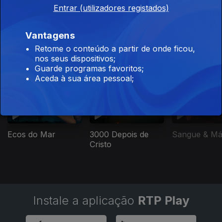
Uvas, licor e
Entrar (utilizadores registados)
contar em
binário
Vantagens
Retome o conteúdo a partir de onde ficou,
nos seus dispositivos;
Este conteúdo faz parte de RTP Lab
Guarde programas favoritos;
Aceda à sua área pessoal;
Ecos do Mar
3000 Depois de
Sangue & M
Cristo
Instale a aplicação
RTP Play