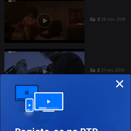
Ep. 3
28 nov. 2019
Ep. 2
21 nov. 2019
×
438748
Ep. 1
14 nov. 2019