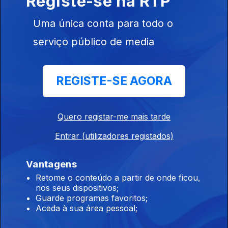
Registe-se na RTP
Uma única conta para todo o
serviço público de media
Este conteúdo faz parte de
Documentários de Personalidades
de Portugal e do Mundo
REGISTE-SE AGORA
Quero registar-me mais tarde
Entrar (utilizadores registados)
Sousa Martins -
Chaplin & os
Uma Vida em
Vida e Culto
Tempos Modernos:
Imagens
Vantagens
A Voz do Silêncio
Retome o conteúdo a partir de onde ficou,
nos seus dispositivos;
Guarde programas favoritos;
Aceda à sua área pessoal;