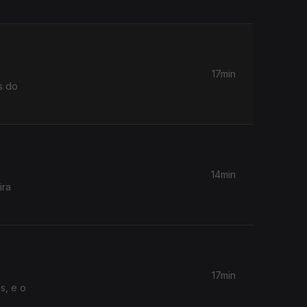
17min
s do
14min
ira
17min
s, e o