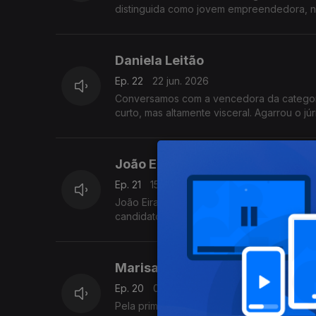
distinguida como jovem empreendedora, nos
Daniela Leitão
Ep. 22
22 jun. 2026
Conversamos com a vencedora da categori
curto, mas altamente visceral. Agarrou o jú
João Eiras Antunes
Ep. 21
15 jun. 2026
João Eiras Antunes foi vencedor da categ
candidatou, Employee 925, explora o mundo
Marisa Teixeira
Ep. 20
08 jun. 2026
Pela primeira vez, o Global Teacher Prize 