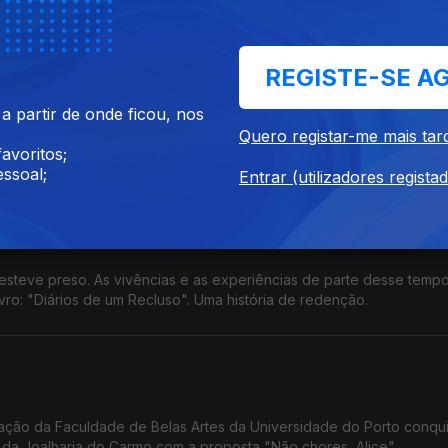
credita que as crianças podem mudar um território.
REGISTE-SE A
 partir de onde ficou, nos
enceu o prémio europeu Upcell Young Scientist Award 2026. Dese
Quero registar-me mais tar
do sólido e impressa em 3D. Promete melhor desempenho e eficiência.
avoritos;
ssoal;
Entrar (utilizadores regista
esteve preso. As vivências e as experiências de parte desse tempo
ivro: "Diários de um Recluso". Uma história de redenção.
ção da Faculdade de Belas Artes da Universidade do Porto conqu
, da Joalharia do Carmo com a proposta "Não chores, Alice".