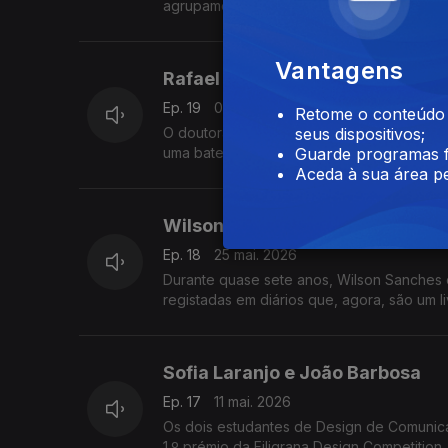
agrupamento de escolas de Alpendorada, a
Vantagens
Rafael Pinto
Ep. 19
01 jun. 2026
Retome o conteúdo a
O doutorando da Universidade do Minho v
seus dispositivos;
uma bateria de lítio sustentável, de esta
Guarde programas f
Aceda à sua área pe
Wilson Sanches
Ep. 18
25 mai. 2026
Durante quase sete anos, Wilson Sanches 
registadas em diários que, agora, são um l
Sofia Laranjo e João Barbosa
Ep. 17
11 mai. 2026
Os dois estudantes de Design de Comunica
1.º prémio da Filigrana Design Competition