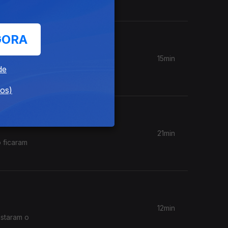
GORA
15min
nvolveu
de
dos)
21min
 ficaram
12min
istaram o