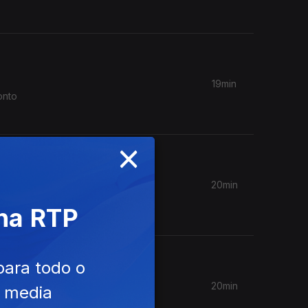
19min
onto
×
20min
e se
 na RTP
para todo o
20min
e media
 do