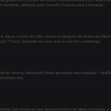
 Ascensão, atribuído pelo Conselho Europeu para a Inovação.
ia e, agora, à porta dos 20s, venceu a categoria de cinema dos Nov
ação "Corça", baseada nos seus anos a viver no Luxemburgo.
enal de Veneza, Alexandre Estrela apresenta uma instalação - RedSk
em tempo real.
édica, mas tornou-se uma desenvolvedora de ideias e projetos, e 