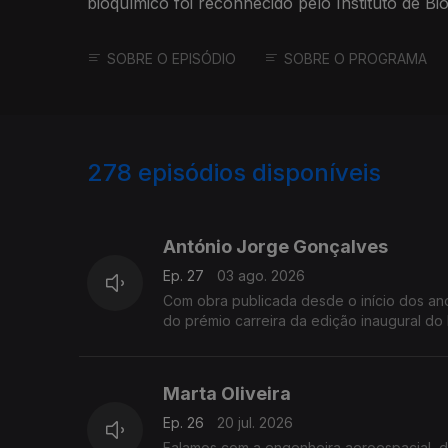
bioquímico foi reconhecido pelo Instituto de B
SOBRE O EPISÓDIO
SOBRE O PROGRAMA
278
episódios disponíveis
926684
906313
877065
António Jorge Gonçalves
Ep. 27
03 ago. 2026
Com obra publicada desde o início dos a
do prémio carreira da edição inaugural d
Marta Oliveira
Ep. 26
20 jul. 2026
Falamos com a engenheira aeroespacial, 