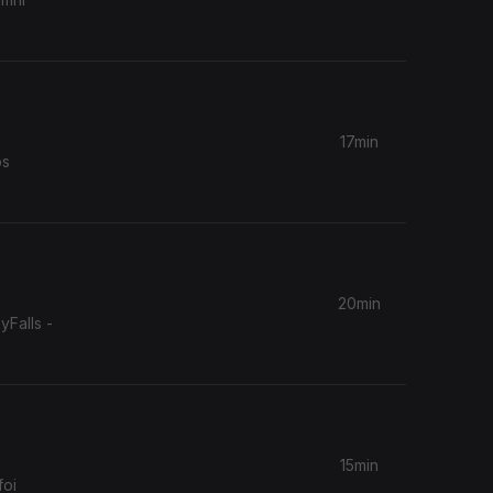
17min
os
20min
yFalls -
15min
foi