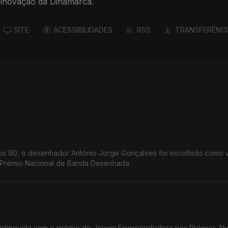
ioinovação da Dinamarca.
SITE
ACESSIBILIDADES
RSS
TRANSFERÊNCI
nos 90, o desenhador António Jorge Gonçalves foi escolhido como
o Prémio Nacional de Banda Desenhada.
distinguida com o prémio de Jovem Empreendedora nos Prémios Al