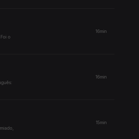
16min
 Foi o
16min
uguês:
15min
emiado,