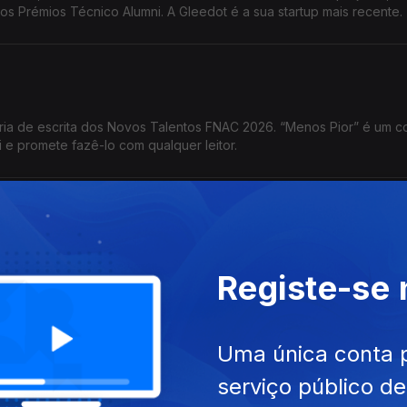
 Prémios Técnico Alumni. A Gleedot é a sua startup mais recente.
a de escrita dos Novos Talentos FNAC 2026. “Menos Pior” é um c
ri e promete fazê-lo com qualquer leitor.
oria de videojogos dos Novos Talentos FNAC 2026. O jogo com qu
Registe-se
 do trabalho numa perspetiva de terror psicológico.
Uma única conta 
serviço público d
Portugal foi atribuído a uma educadora de infância: Marisa Teixeira,