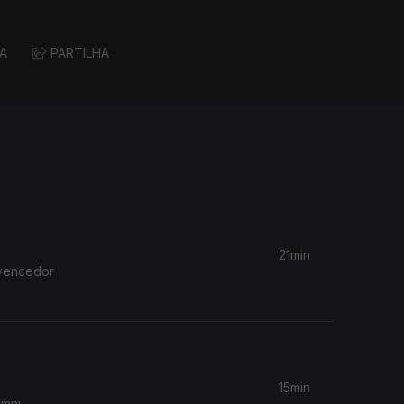
A
PARTILHA
21min
 vencedor
15min
umni