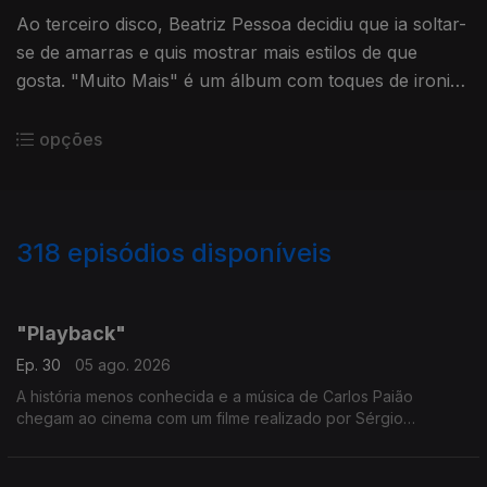
Ao terceiro disco, Beatriz Pessoa decidiu que ia soltar-
se de amarras e quis mostrar mais estilos de que
gosta. "Muito Mais" é um álbum com toques de ironia,
onde deixou todo o seu lado performativo vir à
superfície.
opções
318
episódios disponíveis
928828
909737
892145
871018
850543
831185
806864
787769
767675
"Playback"
Ep. 30
05 ago. 2026
A história menos conhecida e a música de Carlos Paião
chegam ao cinema com um filme realizado por Sérgio
Graciano.