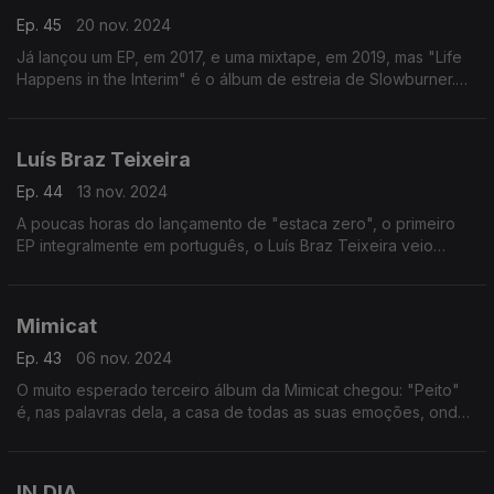
Ep. 45
20 nov. 2024
Já lançou um EP, em 2017, e uma mixtape, em 2019, mas "Life
Happens in the Interim" é o álbum de estreia de Slowburner.
São nove faixas de música orgânica, imprevisível e misteriosa,
onde o piano é omnipresente.
Luís Braz Teixeira
Ep. 44
13 nov. 2024
A poucas horas do lançamento de "estaca zero", o primeiro
EP integralmente em português, o Luís Braz Teixeira veio
contar as histórias que vêm dentro do novo trabalho e mostrar
uma música em exclusivo.
Mimicat
Ep. 43
06 nov. 2024
O muito esperado terceiro álbum da Mimicat chegou: "Peito"
é, nas palavras dela, a casa de todas as suas emoções, onde
mora um coração inquieto.
IN.DIA