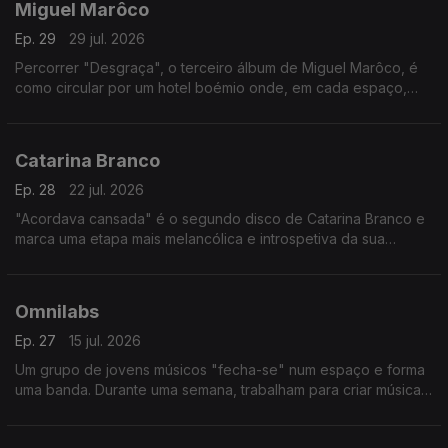
Miguel Marôco
Ep. 29
29 jul. 2026
Percorrer "Desgraça", o terceiro álbum de Miguel Marôco, é
como circular por um hotel boémio onde, em cada espaço,
personagens vivem histórias em que nem tudo tem
necessariamente de dar certo.
Catarina Branco
Ep. 28
22 jul. 2026
"Acordava cansada" é o segundo disco de Catarina Branco e
marca uma etapa mais melancólica e introspetiva da sua
música.
Omnilabs
Ep. 27
15 jul. 2026
Um grupo de jovens músicos "fecha-se" num espaço e forma
uma banda. Durante uma semana, trabalham para criar música.
Filipe Rocha, um dos mentores, esteve no Manual de Canções
a explicar a dinâmica deste projeto.