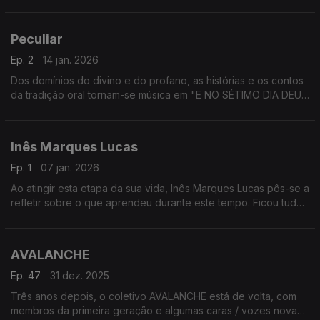
álbum de estreia onde há vulnerabilidade e ritmo, luz e
sombra, Brasil e Portugal.
Peculiar
Ep. 2
14 jan. 2026
Dos domínios do divino e do profano, as histórias e os contos
da tradição oral tornam-se música em "E NO SÉTIMO DIA DEUS
CRIOU", o segundo EP do Peculiar.
Inês Marques Lucas
Ep. 1
07 jan. 2026
Ao atingir esta etapa da sua vida, Inês Marques Lucas pôs-se a
refletir sobre o que aprendeu durante este tempo. Ficou tudo
registado em "trinta", um EP pintado a pop e eletrónica.
AVALANCHE
Ep. 47
31 dez. 2025
Três anos depois, o coletivo AVALANCHE está de volta, com
membros da primeira geração e algumas caras / vozes novas.