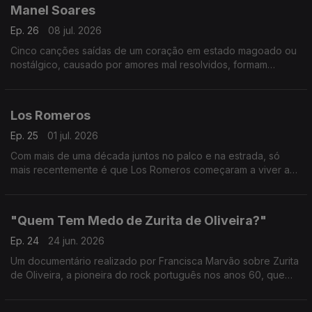
Manel Soares
Ep. 26
08 jul. 2026
Cinco canções saídas de um coração em estado magoado ou
nostálgico, causado por amores mal resolvidos, formam
"Espero Que Estejas Bem", o EP de estreia que o Manel
Soares veio apresentar.
Los Romeros
Ep. 25
01 jul. 2026
Com mais de uma década juntos no palco e na estrada, só
mais recentemente é que Los Romeros começaram a viver a
experiência de estúdio. Foi daí que nasceu o EP de estreia,
"Primeira Paragem".
"Quem Tem Medo de Zurita de Oliveira?"
Ep. 24
24 jun. 2026
Um documentário realizado por Francisca Marvão sobre Zurita
de Oliveira, a pioneira do rock português nos anos 60, que
escrevia e cantava a sua música, tocava guitarra elétrica e
encabeçava uma banda.