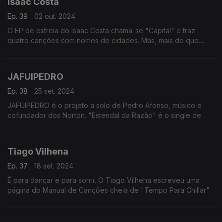
Isaac Costa
Ep. 39
02 out. 2024
O EP de estreia do Isaac Costa chama-se "Capital" e traz
quatro canções com nomes de cidades. Mas, mais do que
lugares geográficos, são lugares de sentimentos.
JAFUIPEDRO
Ep. 38
25 set. 2024
JAFUIPEDRO é o projeto a solo de Pedro Afonso, músico e
cofundador dos Norton. "Estendal da Razão" é o single de
lançamento da sua estreia em português e promete levar-nos
numa viagem pelas nossas memórias.
Tiago Vilhena
Ep. 37
18 set. 2024
É para dançar e para sorrir. O Tiago Vilhena escreveu uma
página do Manual de Canções cheia de "Tempo Para Chillar".