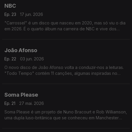
NBC
Ep. 23
17 jun. 2026
"Carrossel" é um disco que nasceu em 2020, mas só viu o dia
em 2026. É o quarto álbum na carreira de NBC e vive dos
sentimentos e das experiências vividas durante a década que
o separa do trabalho anterior.
João Afonso
Ep. 22
03 jun. 2026
O novo disco de João Afonso volta a conduzir-nos a leituras.
"Todo Tempo" contém 11 canções, algumas inspiradas no
trabalho de poetas de renome, e leva a viagens dentro e fora
de fronteiras físicas e musicais.
Soma Please
Ep. 21
27 mai. 2026
Soma Please é um projeto de Nuno Bracourt e Rob Williamson,
uma dupla luso-britânica que se conheceu em Manchester
onde o músico português viveu quatro anos. "Ballet" é o EP
de estreia do duo.