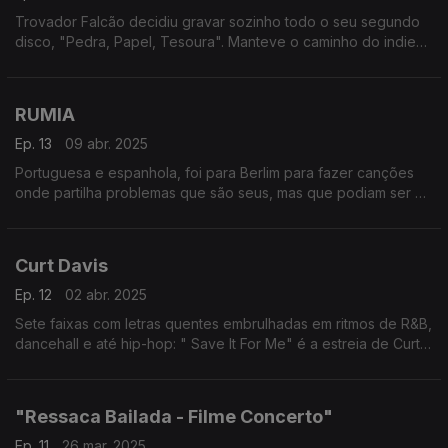
Trovador Falcão decidiu gravar sozinho todo o seu segundo
disco, "Pedra, Papel, Tesoura". Manteve o caminho do indie
pop-rock, com guinadas garage e punk, e uma visão
simultaneamente derrotista e esperançosa do mundo.
RUMIA
Ep. 13
09 abr. 2025
Portuguesa e espanhola, foi para Berlim para fazer canções
onde partilha problemas que são seus, mas que podiam ser os
de pessoas que ouvem a sua música. "Old Enough to Save
Myself" é o segundo disco da RUMIA.
Curt Davis
Ep. 12
02 abr. 2025
Sete faixas com letras quentes embrulhadas em ritmos de R&B,
dancehall e até hip-hop: " Save It For Me" é a estreia de Curt
Davis nos discos.
"Ressaca Bailada - Filme Concerto"
Ep. 11
26 mar. 2025