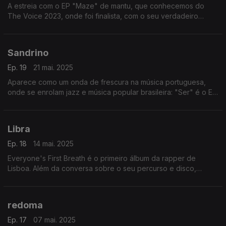
A estreia com o EP "Maze" de mantu, que conhecemos do
The Voice 2023, onde foi finalista, com o seu verdadeiro
nome: Manuel Antunes
Sandrino
Ep. 19
21 mai. 2025
Aparece como um onda de frescura na música portuguesa,
onde se enrolam jazz e música popular brasileira: "Ser" é o EP
de estreia de Sandrino.
Libra
Ep. 18
14 mai. 2025
Everyone's First Breath é o primeiro álbum da rapper de
Lisboa. Além da conversa sobre o seu percurso e disco,
deixou-nos um tema especial.
redoma
Ep. 17
07 mai. 2025