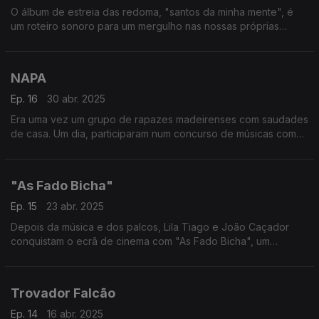
O álbum de estreia das redoma, "santos da minha mente", é
um roteiro sonoro para um mergulho nas nossas próprias
cabeças, onde podemos explorar os pensamentos
contraditórios que por lá pairam.
NAPA
Ep. 16
30 abr. 2025
Era uma vez um grupo de rapazes madeirenses com saudades
de casa. Um dia, participaram num concurso de músicas com
uma canção chamada "Deslocado". Quando deram por eles,
os NAPA iam a caminho da Eurovisão.
"As Fado Bicha"
Ep. 15
23 abr. 2025
Depois da música e dos palcos, Lila Tiago e João Caçador
conquistam o ecrã de cinema com "As Fado Bicha", um
documentário realizado por Justine Lemahieu, onde mostram
um lado mais pessoal e privado.
Trovador Falcão
Ep. 14
16 abr. 2025