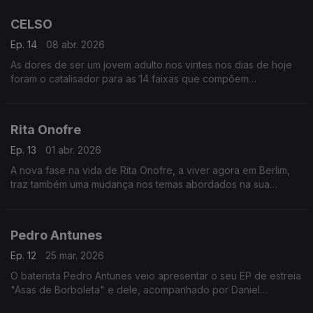
criaram alguns dos clássicos da música portuguesa.
CELSO
Ep. 14
08 abr. 2026
As dores de ser um jovem adulto nos vintes nos dias de hoje
foram o catalisador para as 14 faixas que compõem
"INDIECORNO", o segundo disco dos CELSO.
Rita Onofre
Ep. 13
01 abr. 2026
A nova fase na vida de Rita Onofre, a viver agora em Berlim,
traz também uma mudança nos temas abordados na sua
música e na maneira como soa. O segundo álbum, "BRUTA", é
a prova disso.
Pedro Antunes
Ep. 12
25 mar. 2026
O baterista Pedro Antunes veio apresentar o seu EP de estreia
"Asas de Borboleta" e dele, acompanhado por Daniel
Constantino, tocou ao vivo o tema "Chá de Menta".