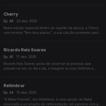
O "VOLUME II" chegou como um presente antecipado de
Natal.
Cherry
Ep. 46
24 dez. 2025
Numa edição especial dentro do espírito da época, a Cherry
vem mostrar "Nos teus planos", a sua canção-presente para
este Natal.
Ricardo Reis Soares
Ep. 45
17 dez. 2025
Ricardo Reis Soares gosta de observar as pessoas que
passam na rua, no dia a dia, e imaginar as suas histórias e
rotinas. Algumas dessas histórias tornaram-se canções no seu
EP de estreia, "contra tempo".
Retimbrar
Ep. 44
10 dez. 2025
"A Maior Prenda", dos Retimbrar, é uma canção de Natal
associada a um projeto de reflorestação, em parceria com a