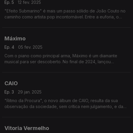
Ep. 5
12 fev. 2025
"Efeito Submarino" é mais um passo sólido de João Couto no
caminho como artista pop incontornável. Entre a euforia, o
convite à dança e a partilha de sentimentos, ficámos a
conhecer os bastidores do novo disco.
Máximo
Ep. 4
05 fev. 2025
Com o piano como principal arma, Máximo é um diamante
musical para ser descoberto. No final de 2024, lançou
"PANGEA", um novo álbum mais vincado nos tons de jazz e
mais arriscado, com inspiração na sucessão das estações.
CAIO
Ep. 3
29 jan. 2025
"Ritmo da Procura", o novo álbum de CAIO, resulta da sua
observação da sociedade, sem crítica nem julgamento, e da
reflexão sobre o que são o amor, as emoções e as relações
num mundo onde tudo acontece muito rapidamente.
Vitoria Vermelho