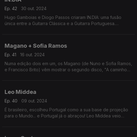
Ep. 42
30 out. 2024
Hugo Gamboias e Diogo Passos criaram IN.DIA: uma fusão
única entre a Guitarra Clássica e a Guitarra Portuguesa.
"Perfeita "Desordem" é o álbum mais recente e é uma
experiência musical que desafia as convenções.
Magano + Sofia Ramos
Ep. 41
16 out. 2024
Numa edição dois em um, os Magano (de Nuno e Sofia Ramos,
e Francisco Brito) vêm mostrar o segundo disco, "A caminho
de casa", e a Sofia Ramos o seu single a solo enquanto
fadista, "Não sei quantas almas tenho".
Leo Middea
Ep. 40
09 out. 2024
É brasileiro, escolheu Portugal como a sua base de projeção
para o Mundo... e Portugal já o abraçou! Leo Middea veio
conversar sobre os 10 anos de carreira e fazer a ponte entre
o que já foi e o que aí vem.