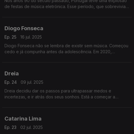
Nos anos 90 do século passado, Portugal teve uma explosão
de festas de música eletrónica. Esse período, que sobrevivia
só na memória de quem o viveu, foi retratado no documentário
"Paraíso", realizado por Daniel Mota.
Diogo Fonseca
Ep. 25
16 jul. 2025
Diogo Fonseca não se lembra de existir sem música. Começou
cedo e já compunha antes da adolescência. Em 2020,
começou a lançar singles, mas foi agora, em 2025, que editou
o EP "BEFORE THE "SEE YOU LATER"".
Dreia
Ep. 24
09 jul. 2025
Dreia decidiu dar os passos para ultrapassar medos e
incertezas, e ir atrás dos seus sonhos. Está a começar a
mostrar aquilo que, desde pequena, gosta de fazer. "Ganhar
Voz" é o EP de estreia.
Catarina Lima
Ep. 23
02 jul. 2025