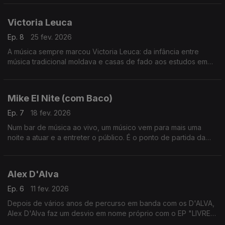
o álbum de apresentação de A SUL.
Victoria Leuca
Ep. 8
25 fev. 2026
A música sempre marcou Victoria Leuca: da infância entre
música tradicional moldava e casas de fado aos estudos em
ciências musicais, até se afirmar como artista e lançar o
primeiro EP, "deixa-me encontrar__".
Mike El Nite (com Baco)
Ep. 7
18 fev. 2026
Num bar de música ao vivo, um músico vem para mais uma
noite a atuar e a entreter o público. É o ponto de partida da
história que serve de linha condutora a "Existencisensual", o
novo álbum de Mike El Nite.
Alex D'Alva
Ep. 6
11 fev. 2026
Depois de vários anos de percurso em banda com os D'ALVA,
Alex D'Alva faz um desvio em nome próprio com o EP "LIVRE",
onde se estreia como produtor.