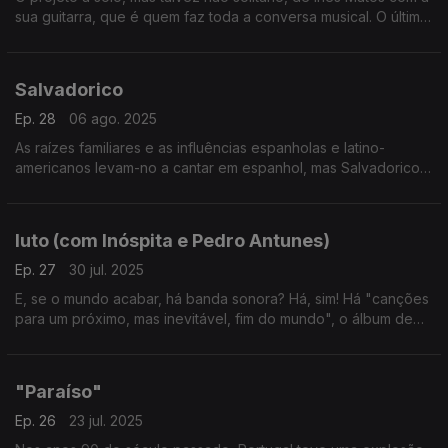
sua guitarra, que é quem faz toda a conversa musical. O último
dos dois álbuns deixa um jogo de sons e uma pergunta: "E
Nós, Inóspita?"
Salvadorico
Ep. 28
06 ago. 2025
As raízes familiares e as influências espanholas e latino-
americanos levam-no a cantar em espanhol, mas Salvadorico é
bem português. "Acércate" e "El Niño de Papá" são os dois
primeiros singles.
luto (com Inóspita e Pedro Antunes)
Ep. 27
30 jul. 2025
E, se o mundo acabar, há banda sonora? Há, sim! Há "canções
para um próximo, mas inevitável, fim do mundo", o álbum de
estreia de luto, nome assumido por Fred Severo no seu
projeto a solo.
"Paraíso"
Ep. 26
23 jul. 2025