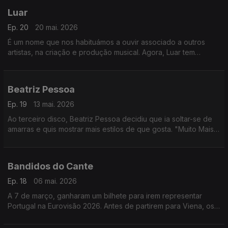
Luar
Ep. 20
20 mai. 2026
É um nome que nos habituámos a ouvir associado a outros
artistas, na criação e produção musical. Agora, Luar tem
finalmente um trabalho em seu nome, o EP "a beleza de todas
as coisas".
Beatriz Pessoa
Ep. 19
13 mai. 2026
Ao terceiro disco, Beatriz Pessoa decidiu que ia soltar-se de
amarras e quis mostrar mais estilos de que gosta. "Muito Mais"
é um álbum com toques de ironia, onde deixou todo o seu
lado performativo vir à superfície.
Bandidos do Cante
Ep. 18
06 mai. 2026
A 7 de março, ganharam um bilhete para irem representar
Portugal na Eurovisão 2026. Antes de partirem para Viena, os
Bandidos do Cante passaram pelo Manual de Canções.