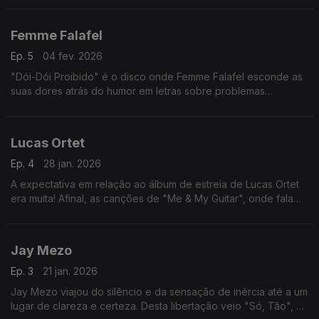
Femme Falafel
Ep. 5
04 fev. 2026
"Dói-Dói Proibido" é o disco onde Femme Falafel esconde as
suas dores atrás do humor em letras sobre problemas
cardiovasculares ou mitras intelectualizados, e de acordes
malandros de hip-hop, jazz, disco, house ou MPB.
Lucas Ortet
Ep. 4
28 jan. 2026
A expectativa em relação ao álbum de estreia de Lucas Ortet
era muita! Afinal, as canções de "Me & My Guitar", onde fala
de sentimentos, relações e amor, já tinham sido ouvidas mais
de 18 milhões de vezes no TikTok.
Jay Mezo
Ep. 3
21 jan. 2026
Jay Mezo viajou do silêncio e da sensação de inércia até a um
lugar de clareza e certeza. Desta libertação veio "Só, Tão", o