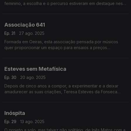
feminino, a escolha e o percurso estiveram em destaque nesta
conversa que terminou com atuação ao vivo da artista,
acompanhada por João Gaspar à guitarra.
Associação 641
Ep. 31
27 ago. 2025
Formada em Oeiras, esta associação pensada por músicos
quer proporcionar um espaço para ensaios a preços
acessíveis para músicos e bandas que estão a começar.
Esteves sem Metafísica
Ep. 30
20 ago. 2025
Depois de cinco anos a compor, a experimentar e a deixar
amadurecer as suas criações, Teresa Esteves da Fonseca
veste a pele de Esteves sem Metafísica com o lançamento do
primeiro álbum, "de.bu.te".
Inóspita
Ep. 29
13 ago. 2025
O projeto a solo, mas talvez não solitário, de Inês Matos com a