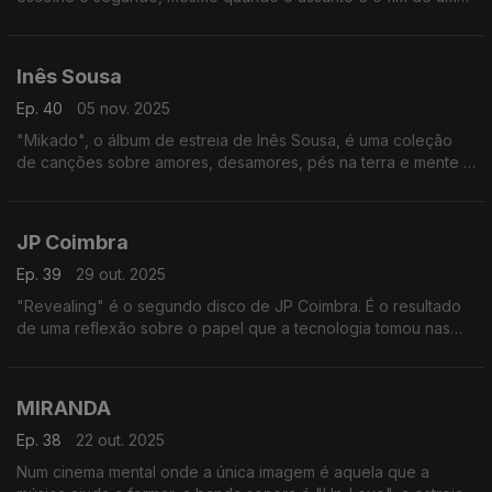
relação. "Ode ao Des(amor)", o EP de estreia, encara esse
momento com uma luz positiva.
Inês Sousa
Ep. 40
05 nov. 2025
"Mikado", o álbum de estreia de Inês Sousa, é uma coleção
de canções sobre amores, desamores, pés na terra e mente a
divagar. Uma banda sonora para momentos que, no final,
serão felizes.
JP Coimbra
Ep. 39
29 out. 2025
"Revealing" é o segundo disco de JP Coimbra. É o resultado
de uma reflexão sobre o papel que a tecnologia tomou nas
nossas vidas diárias, seja como ajuda indispensável, seja
como potenciador de preguiça mental.
MIRANDA
Ep. 38
22 out. 2025
Num cinema mental onde a única imagem é aquela que a