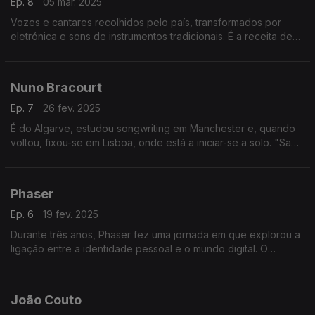
Ep. 8
05 mar. 2025
Vozes e cantares recolhidos pelo país, transformados por
eletrónica e sons de instrumentos tradicionais. É a receita de
"Modas Novas e Algumas Velhas", o novo disco do projeto de
Vasco Ribeiro Casais.
Nuno Bracourt
Ep. 7
26 fev. 2025
É do Algarve, estudou songwriting em Manchester e, quando
voltou, fixou-se em Lisboa, onde está a iniciar-se a solo. "Sabe
Sempre Tão Bem" é o single mais recente de Nuno Bracourt,
que também está a preparar um EP.
Phaser
Ep. 6
19 fev. 2025
Durante três anos, Phaser fez uma jornada em que explorou a
ligação entre a identidade pessoal e o mundo digital. O
resultado é "Forever Online", um álbum eletrónico, onde os
limites entre o físico e o virtual se diluem.
João Couto