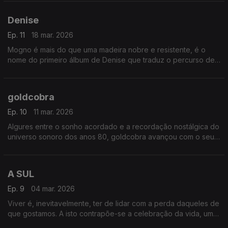
Denise
Ep. 11
18 mar. 2026
Mogno é mais do que uma madeira nobre e resistente, é o
nome do primeiro álbum de Denise que traduz o percurso de
colaborações e mais de uma década dedicado às
sonoridades do neo-soul até o rap.
goldcobra
Ep. 10
11 mar. 2026
Algures entre o sonho acordado e a recordação nostálgica do
universo sonoro dos anos 80, goldcobra avançou com o seu
primeiro disco, "OUTRUN", editado num Lado A, no ano
passado, e num Lado B, acabado de sair.
A SUL
Ep. 9
04 mar. 2026
Viver é, inevitavelmente, ter de lidar com a perda daqueles de
que gostamos. A isto contrapõe-se a celebração da vida, uma
aceitação e um conforto celebrados em "QUER QUER QUER",