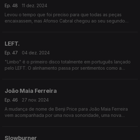
Ep. 48
11 dez. 2024
Levou o tempo que foi preciso para que todas as peças
encaixassem, mas Afonso Cabral chegou ao seu segundo
álbum a solo, "Demorar". São nove canções que contêm as
ânsias, os sonhos e as vivências dos últimos anos.
LEFT.
Ep. 47
04 dez. 2024
"Limbo" é o primeiro disco totalmente em português lançado
pelo LEFT. O alinhamento passa por sentimentos como a
insatisfação, o amor ou a insegurança, e desenrola-se como
um jogo onde o ouvinte escolhe o que vai ouvir.
João Maia Ferreira
Ep. 46
27 nov. 2024
A mudança de nome de Benji Price para João Maia Ferreira
vem acompanhada por uma nova sonoridade, uma nova
atitude e, sobretudo, por um novo disco: "O Lobo Um Dia Irá
Comer a Lua".
Slowburner