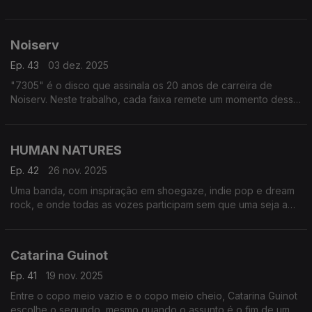
associação ambientalista ZERO.
Noiserv
Ep. 43
03 dez. 2025
"7305" é o disco que assinala os 20 anos de carreira de
Noiserv. Neste trabalho, cada faixa remete um momento dessa
carreira, no passado, no presente e até no futuro.
HUMAN NATURES
Ep. 42
26 nov. 2025
Uma banda, com inspiração em shoegaze, indie pop e dream
rock, e onde todas as vozes participam sem que uma seja a
principal. "ELECTRIC DREAMS" é o primeiro disco.
Catarina Guinot
Ep. 41
19 nov. 2025
Entre o copo meio vazio e o copo meio cheio, Catarina Guinot
escolhe o segundo, mesmo quando o assunto é o fim de uma