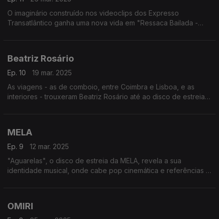
O imaginário construído nos videoclips dos Expresso
Transatlântico ganha uma nova vida em "Ressaca Bailada -
Filme Concerto". Uma jornada sensorial, onde a atuação ao
vivo se cruza com personagens do universo da banda.
Beatriz Rosário
Ep. 10
19 mar. 2025
As viagens - as de comboio, entre Coimbra e Lisboa, e as
interiores - trouxeram Beatriz Rosário até ao disco de estreia,
"ALFA". São 14 histórias-estações, com a tradição e a
modernidade em interação constante.
MELA
Ep. 9
12 mar. 2025
"Aguarelas", o disco de estreia da MELA, revela a sua
identidade musical, onde cabe pop cinemática e referências a
elementos naturais, como as flores e o mar, sempre num piscar
de olho à "sua" ilha da Madeira.
OMIRI