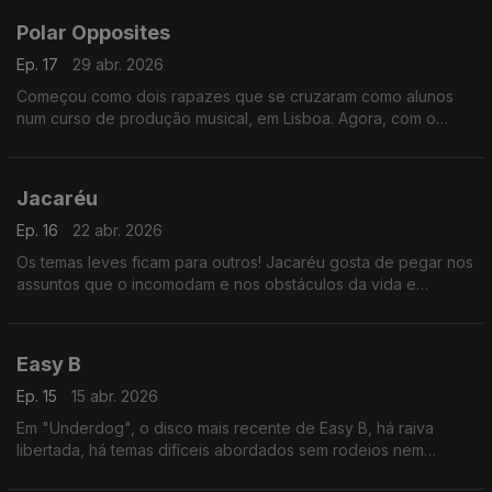
Polar Opposites
Ep. 17
29 abr. 2026
Começou como dois rapazes que se cruzaram como alunos
num curso de produção musical, em Lisboa. Agora, com o
nome Polar Opposites, já editaram o primeiro disco,
"ANOMALIA".
Jacaréu
Ep. 16
22 abr. 2026
Os temas leves ficam para outros! Jacaréu gosta de pegar nos
assuntos que o incomodam e nos obstáculos da vida e
exorcizá-los em músicas com a sua assinatura sónica. O álbum
de estreia, "Eterno Espectador", já saiu.
Easy B
Ep. 15
15 abr. 2026
Em "Underdog", o disco mais recente de Easy B, há raiva
libertada, há temas difíceis abordados sem rodeios nem
falinhas mansas, mas também há homenagens aos músicos que