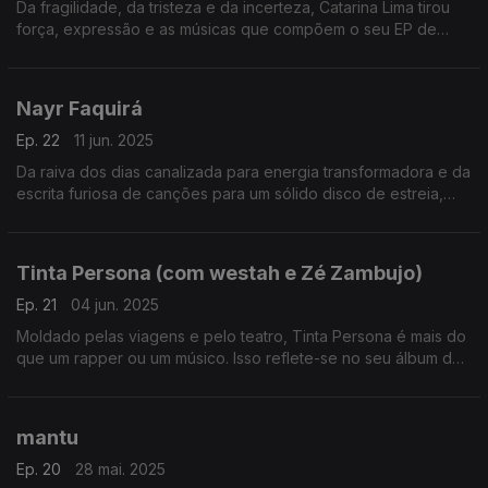
Da fragilidade, da tristeza e da incerteza, Catarina Lima tirou
força, expressão e as músicas que compõem o seu EP de
estreia, "TristeMente", onde não quis deixar nada por dizer.
Nayr Faquirá
Ep. 22
11 jun. 2025
Da raiva dos dias canalizada para energia transformadora e da
escrita furiosa de canções para um sólido disco de estreia,
Nayr Faquirá apresenta-se com "Entrelinhas", uma espécie de
autobiografia musical sua.
Tinta Persona (com westah e Zé Zambujo)
Ep. 21
04 jun. 2025
Moldado pelas viagens e pelo teatro, Tinta Persona é mais do
que um rapper ou um músico. Isso reflete-se no seu álbum de
estreia, "PLATEIA", um disco que transborda para lá dos limites
do hip-hop.
mantu
Ep. 20
28 mai. 2025