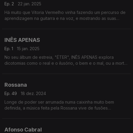
Ep. 2
22 jan. 2025
Há muito que Vitoria Vermelho vinha fazendo um percurso de
aprendizagem na guitarra e na voz, e mostrando as suas
músicas online. Agora, veio espalhar o seu pop de cores
intensas com o álbum de estreia "Homónimo".
INÊS APENAS
Ep. 1
15 jan. 2025
No seu álbum de estreia, "ÉTER", INÊS APENAS explora
dicotomias como o real e o ilusório, o bem e o mal, ou a morte
e a vida, ao mesmo tempo que experimenta ritmos novos.
Rossana
Ep. 49
18 dez. 2024
Longe de poder ser arrumada numa caixinha muito bem
definida, a música feita pela Rossana vive de fusões
inesperadas e desconcertantemente satisfatórias. "À La
Portugaise" é o seu segundo álbum.
Afonso Cabral