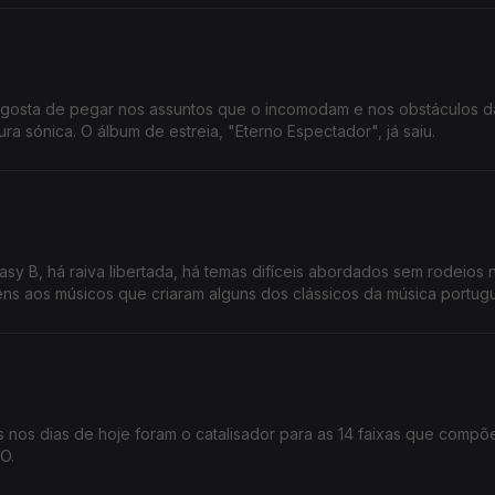
u gosta de pegar nos assuntos que o incomodam e nos obstáculos d
ra sónica. O álbum de estreia, "Eterno Espectador", já saiu.
sy B, há raiva libertada, há temas difíceis abordados sem rodeios
s aos músicos que criaram alguns dos clássicos da música portug
s nos dias de hoje foram o catalisador para as 14 faixas que comp
O.