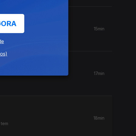
GORA
15min
iradas no
de
dos)
17min
18min
 tem