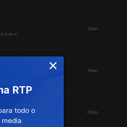
21min
a viver a
×
19min
anos 60,
 na RTP
para todo o
22min
 vive
e media