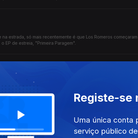
e na estrada, só mais recentemente é que Los Romeros começaram 
 o EP de estreia, "Primeira Paragem".
liveira?"
arvão sobre Zurita de Oliveira, a pioneira do rock português nos 
va guitarra elétrica e encabeçava uma banda.
Registe-se
Uma única conta 
, mas só viu o dia em 2026. É o quarto álbum na carreira de NBC e
serviço público d
s durante a década que o separa do trabalho anterior.