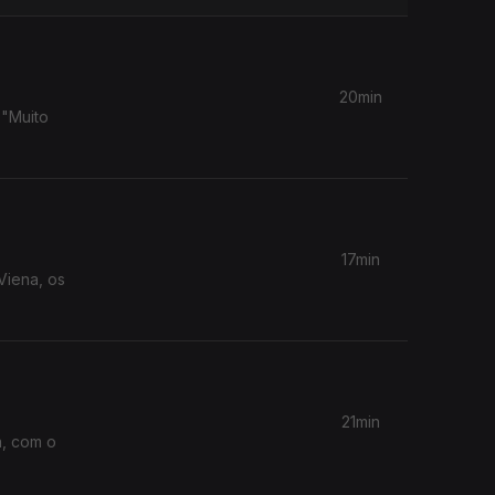
20min
 "Muito
17min
Viena, os
21min
a, com o