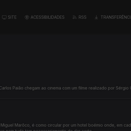
SITE
ACESSIBILIDADES
RSS
TRANSFERÊNCI
Carlos Paião chegam ao cinema com um filme realizado por Sérgio 
e Miguel Marôco, é como circular por um hotel boémio onde, em ca
ue nem tudo tem necessariamente de dar certo.