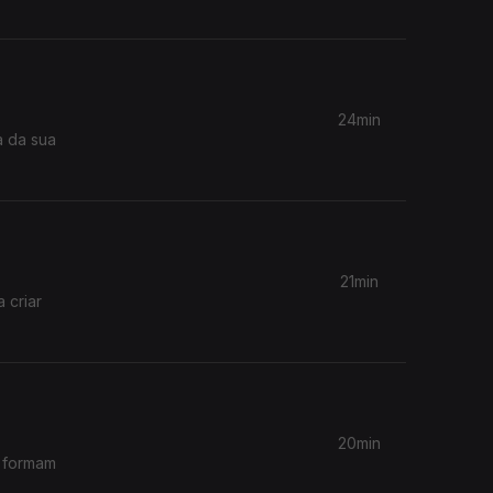
24min
a da sua
21min
 criar
20min
, formam