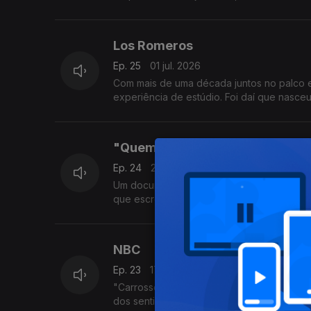
Los Romeros
Ep. 25
01 jul. 2026
Com mais de uma década juntos no palco 
experiência de estúdio. Foi daí que nasceu
"Quem Tem Medo de Zurita de O
Ep. 24
24 jun. 2026
Um documentário realizado por Francisca M
que escrevia e cantava a sua música, toca
NBC
Ep. 23
17 jun. 2026
"Carrossel" é um disco que nasceu em 2020
dos sentimentos e das experiências vivida