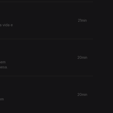
21min
a vida e
20min
 nem
uesa.
20min
õem