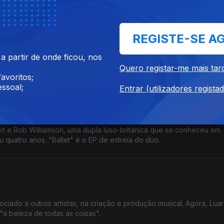
REGISTE-SE A
zir-nos a leituras. "Todo Tempo" contém 11 canções, algumas insp
 partir de onde ficou, nos
ens dentro e fora de fronteiras físicas e musicais.
Quero registar-me mais tar
avoritos;
ssoal;
Entrar (utilizadores regista
t e Rob Williamson, uma dupla luso-britânica que se conheceu em
quatro anos. "Ballet" é o EP de estreia do duo.
iado a outros artistas, na criação e produção musical. Agora, Luar
"a beleza de todas as coisas".