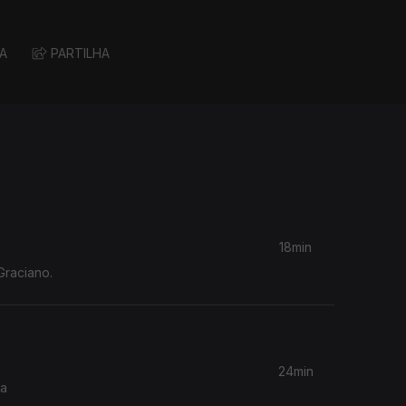
A
PARTILHA
18min
Graciano.
24min
da