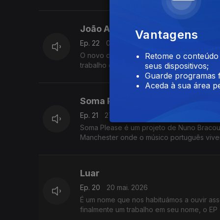
João Afonso
Vantagens
Ep. 22
03 jun. 2026
O novo disco de João Afonso volta a condu
Retome o conteúdo a
trabalho de poetas de renome, e leva a viag
seus dispositivos;
Guarde programas f
Aceda à sua área pe
Soma Please
Ep. 21
27 mai. 2026
Soma Please é um projeto de Nuno Bracour
Manchester onde o músico português viveu 
Luar
Ep. 20
20 mai. 2026
É um nome que nos habituámos a ouvir assoc
finalmente um trabalho em seu nome, o EP 