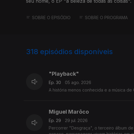
seu nome, o EP "a beleza de todas as coisas".
SOBRE O EPISÓDIO
SOBRE O PROGRAMA
318
episódios disponíveis
928828
909737
892145
"Playback"
Ep. 30
05 ago. 2026
A história menos conhecida e a música de 
Miguel Marôco
Ep. 29
29 jul. 2026
Percorrer "Desgraça", o terceiro álbum d
espaço, personagens vivem histórias em q