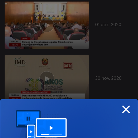
509462
01 dez. 2020
30 nov. 2020
×
27 nov. 2020