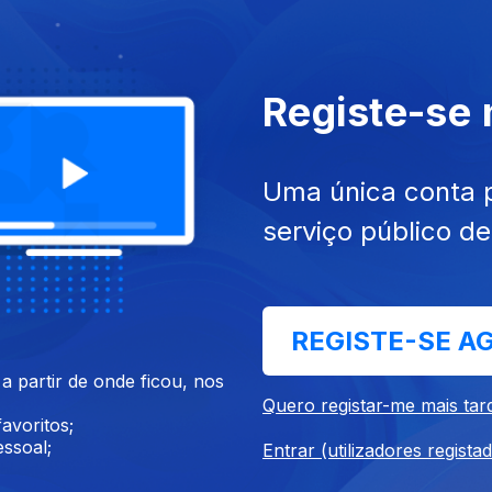
2020
23 dez. 2020
Registe-se
Uma única conta 
serviço público d
020
17 dez. 2020
REGISTE-SE A
 partir de onde ficou, nos
Quero registar-me mais tar
avoritos;
ssoal;
Entrar (utilizadores regista