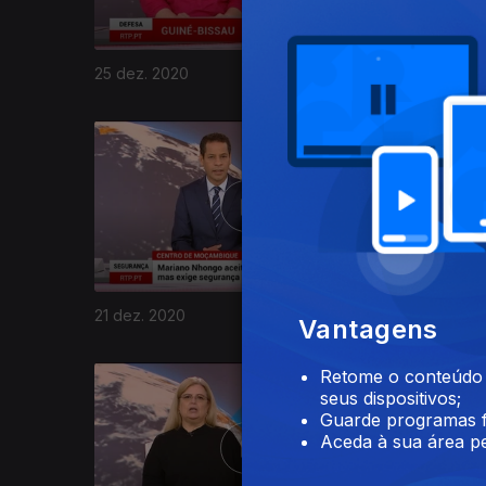
25 dez. 2020
24 dez. 
512623
21 dez. 2020
18 dez. 2
Vantagens
Retome o conteúdo a
seus dispositivos;
Guarde programas f
Aceda à sua área pe