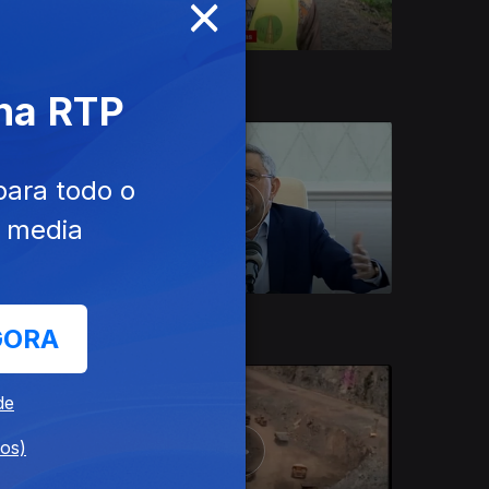
×
22 dez. 2020
 na RTP
para todo o
e media
16 dez. 2020
GORA
de
dos)