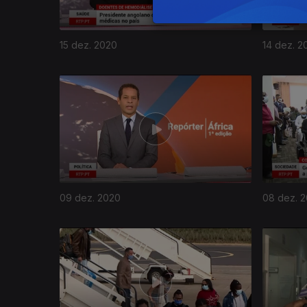
15 dez. 2020
14 dez. 2
09 dez. 2020
08 dez. 
509462