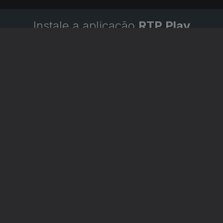
Instale a aplicação
RTP Play
Disponível para iOS, Android, Apple TV, Android TV e CarPlay
RTP PLAY
CONTACTOS
O
EM DIRETO
PROVEDORA DO
ÃO
REVER PROGRAMAS
TELESPECTADOR
PROVEDORA DO OU
CONCURSOS
UIVOS
ACESSIBILIDADES
PERGUNTAS FREQUENTES
NA
SATÉLITES
CONTACTOS