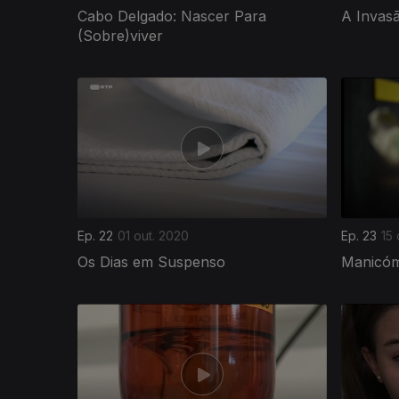
Cabo Delgado: Nascer Para
A Invas
(Sobre)viver
502563
Ep. 22
01 out. 2020
Ep. 23
15 
Os Dias em Suspenso
Manicóm