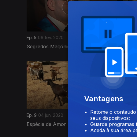
Ep. 5
06 fev. 2020
Ep. 6
20 
Segredos Maçónicos
Os Insp
481337
Vantagens
Retome o conteúdo a
Ep. 9
04 jun. 2020
Ep. 10
18 
seus dispositivos;
Espécie de Amor
Trabalh
Guarde programas f
Aceda à sua área pe