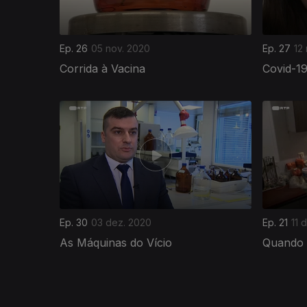
Ep. 26
05 nov. 2020
Ep. 27
12
Corrida à Vacina
Covid-1
511635
Ep. 30
03 dez. 2020
Ep. 21
11 
As Máquinas do Vício
Quando 