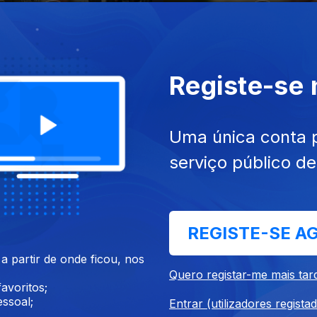
Registe-se
fev. 2020
Ep. 7
27 fev. 2020
etores
Despejados
Uma única conta 
serviço público d
REGISTE-SE A
 partir de onde ficou, nos
jun. 2020
Ep. 11
25 jun. 2020
Quero registar-me mais tar
adoras do Sexo
O Meu Sangue é da Cor do 
avoritos;
ssoal;
Entrar (utilizadores regista