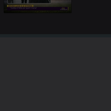
Instale a aplicação
RTP Play
Disponível para iOS, Android, Apple TV, Android TV e
CarPlay