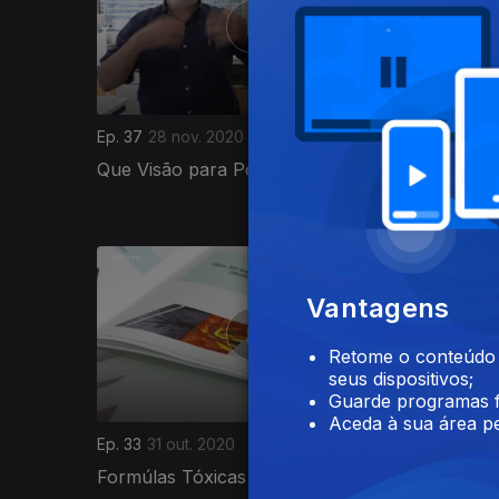
Ep. 37
28 nov. 2020
Ep. 36
21
Que Visão para Portugal em 2030?
Quem Co
Aliment
498374
Vantagens
Retome o conteúdo a
seus dispositivos;
Guarde programas f
Aceda à sua área pe
Ep. 33
31 out. 2020
Ep. 32
24
Formúlas Tóxicas
Viticult