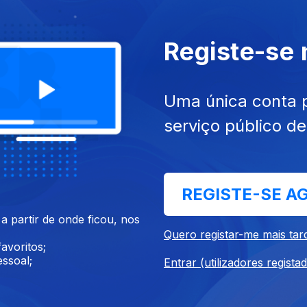
Registe-se
 nov. 2020
Ep. 35
14 nov. 2020
Uma única conta 
mbate o Desperdício
Serviços dos Ecossistemas
ar?
serviço público d
REGISTE-SE A
 partir de onde ficou, nos
Quero registar-me mais tar
avoritos;
ssoal;
Entrar (utilizadores regista
 out. 2020
Ep. 31
17 out. 2020
ura Sustentável
Os Improváveis da Agricult