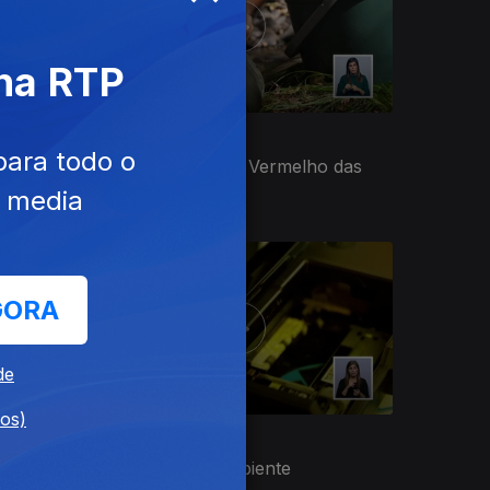
 na RTP
Ep. 34
07 nov. 2020
para todo o
A Revisão do Livro Vermelho das
Espécies
e media
GORA
de
dos)
Ep. 30
10 out. 2020
ura em
As Baterias do Ambiente