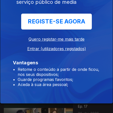
serviço público de media
Globais
471058
Ep. 19
REGISTE-SE AGORA
14 mai. 2020
COVID19 e
Animais de
Quero registar-me mais tarde
Companhia
Entrar (utilizadores registados)
Vantagens
Ep. 18
Retome o conteúdo a partir de onde ficou,
07 mai. 2020
nos seus dispositivos;
Ficar em Casa:
Guarde programas favoritos;
Parte II
Aceda à sua área pessoal;
Ep. 17