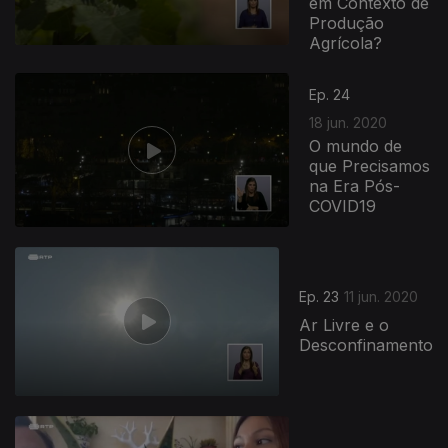
em Contexto de
Produção
Agrícola?
Ep. 24
18 jun. 2020
O mundo de
que Precisamos
na Era Pós-
COVID19
Ep. 23
11 jun. 2020
Ar Livre e o
Desconfinamento