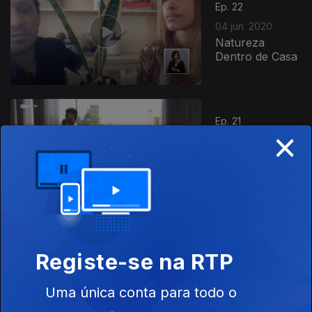
Ep. 22
04 jun. 2020
Natureza
Dentro de Casa
Ep. 21
×
28 mai. 2020
Semente: O
Monopólio da
Vida
Ep. 20
21 mai. 2020
Registe-se na RTP
Alterações
Climáticas e
Uma única conta para todo o
Alterações
Biológicas