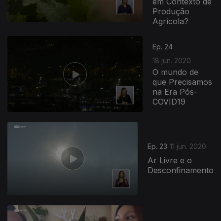
em Contexto de
Produção
Agrícola?
Ep. 24
18 jun. 2020
O mundo de
que Precisamos
na Era Pós-
COVID19
Ep. 23
11 jun. 2020
Ar Livre e o
Desconfinamento