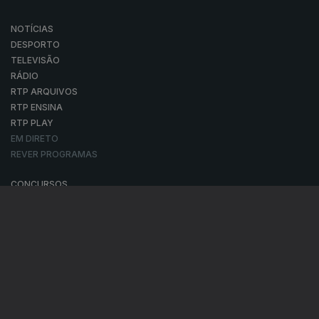
NOTÍCIAS
DESPORTO
TELEVISÃO
RÁDIO
RTP ARQUIVOS
RTP ENSINA
RTP PLAY
EM DIRETO
REVER PROGRAMAS
CONCURSOS
PERGUNTAS FREQUENTES
CONTACTOS
CONTACTOS
PROVEDORA DO TELESPECTADOR
PROVEDORA DO OUVINTE
ACESSIBILIDADES
SATÉLITES