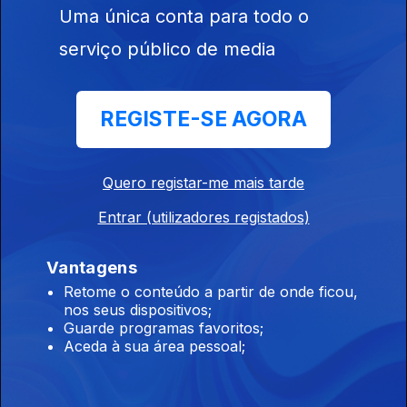
As Baterias do
Uma única conta para todo o
Ambiente
serviço público de media
Ep. 29
REGISTE-SE AGORA
03 out. 2020
Proteger as
Ilhas-Barreira
Quero registar-me mais tarde
da Ria Formosa
Entrar (utilizadores registados)
Vantagens
Ep. 28
Retome o conteúdo a partir de onde ficou,
26 set. 2020
nos seus dispositivos;
Cidade Pós-
Guarde programas favoritos;
Covid
Aceda à sua área pessoal;