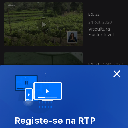
Ep. 32
24 out. 2020
Viticultura
Sustentável
498374
Ep. 31
17 out. 2020
×
Os Improváveis
da Agricultura
em Portugal
Ep. 30
Registe-se na RTP
10 out. 2020