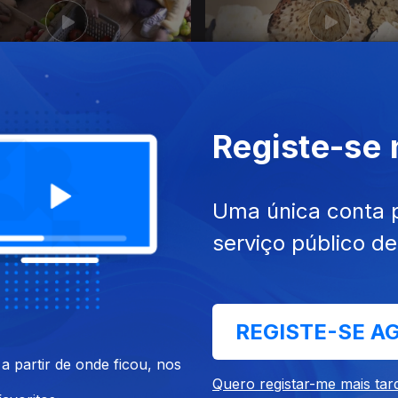
 nov. 2020
Ep. 35
14 nov. 2020
mbate o Desperdício
Serviços dos Ecossistemas
Registe-se
ar?
Uma única conta 
serviço público d
REGISTE-SE A
 out. 2020
Ep. 31
17 out. 2020
 partir de onde ficou, nos
ura Sustentável
Os Improváveis da Agricult
Quero registar-me mais tar