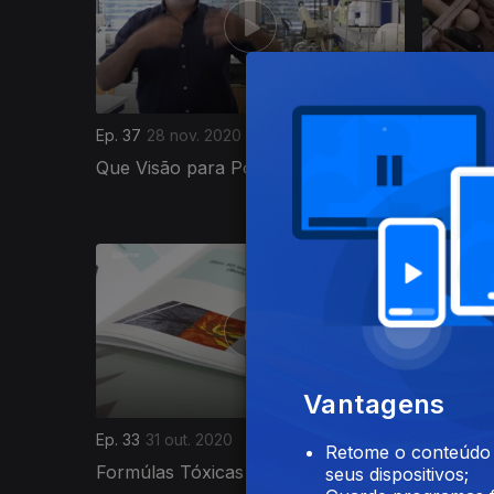
Ep. 37
28 nov. 2020
Ep. 36
21
Que Visão para Portugal em 2030?
Quem Co
Aliment
498374
Vantagens
Ep. 33
31 out. 2020
Ep. 32
24
Retome o conteúdo a
Formúlas Tóxicas
Viticult
seus dispositivos;