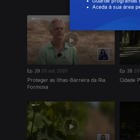
Guarde programas f
Aceda à sua área pe
Ep. 29
03 out. 2020
Ep. 28
26
Proteger as Ilhas-Barreira da Ria
Cidade 
Formosa