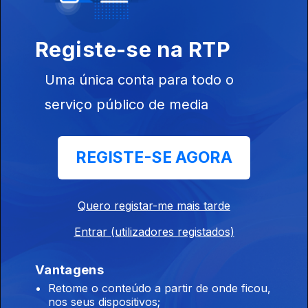
Vestir Ecológico
Registe-se na RTP
Uma única conta para todo o
Ep. 165
serviço público de media
06 nov. 2020
Casas
Tecnológicas
REGISTE-SE AGORA
Ep. 164
Quero registar-me mais tarde
05 nov. 2020
Entrar (utilizadores registados)
Hotéis - Como
Vai Ser o
Inverno?
Vantagens
Retome o conteúdo a partir de onde ficou,
nos seus dispositivos;