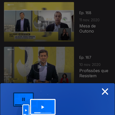
505094
Ep. 168
11 nov. 2020
Mesa de
Outono
Ep. 167
10 nov. 2020
Profissões que
Resistem
×
Ep. 166
09 nov. 2020