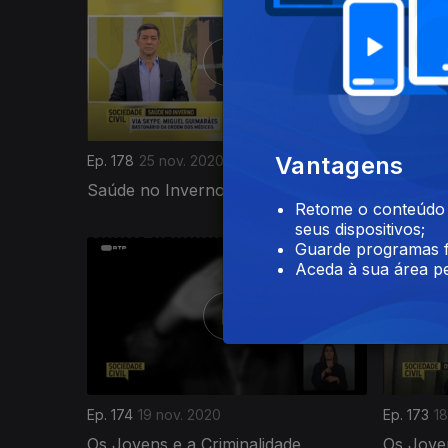
Vantagens
Ep. 178
25 nov. 2020
Ep. 177
2
Saúde no Inverno
Faça V
Retome o conteúdo a
seus dispositivos;
Guarde programas f
Aceda à sua área pe
Ep. 174
19 nov. 2020
Ep. 173
18
Os Jovens e a Criminalidade
Os Joven