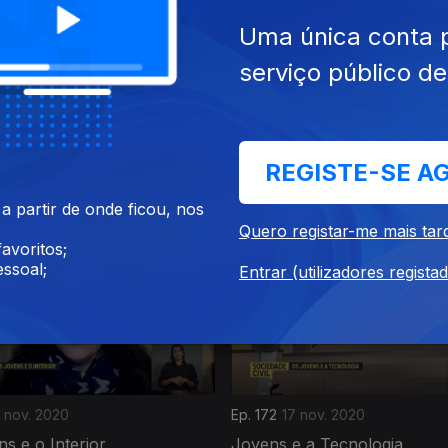
Uma única conta 
serviço público d
4 nov. 2020
Ep. 176
23 nov. 2020
REGISTE-SE A
ocê Mesmo
Gruta
 partir de onde ficou, nos
Quero registar-me mais tar
avoritos;
ssoal;
Entrar (utilizadores regista
 nov. 2020
Ep. 172
17 nov. 2020
s e o Interior
Jovens e a Tecnologia