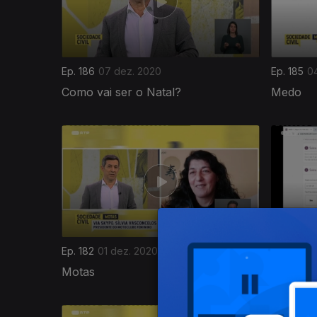
Ep. 186
07 dez. 2020
Ep. 185
0
Como vai ser o Natal?
Medo
508726
Ep. 182
01 dez. 2020
Ep. 181
30
Motas
Negócios