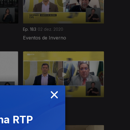
Ep. 183
02 dez. 2020
Eventos de Inverno
×
Ep. 179
26 nov. 2020
Sangue
 na RTP