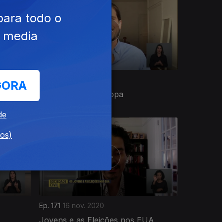
para todo o
e media
Ep. 175
20 nov. 2020
GORA
Os Jovens e a Europa
de
dos)
Ep. 171
16 nov. 2020
Jovens e as Eleições nos EUA