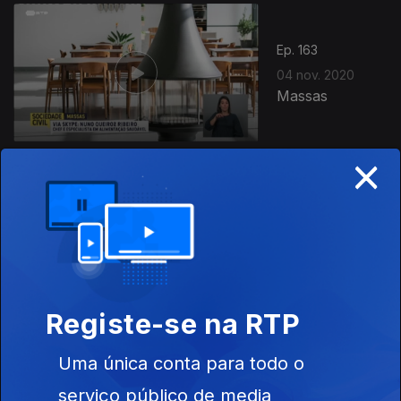
Ep. 163
04 nov. 2020
Massas
×
Ep. 162
03 nov. 2020
Conhecer o
Corpo
Registe-se na RTP
Uma única conta para todo o
Ep. 161
02 nov. 2020
serviço público de media