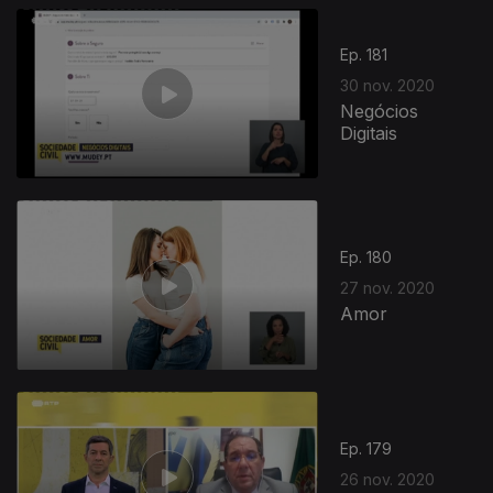
Ep. 181
30 nov. 2020
Negócios
Digitais
508726
Ep. 180
27 nov. 2020
Amor
Ep. 179
26 nov. 2020