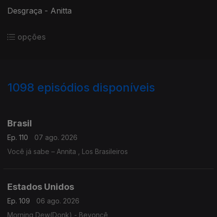
Desgraça - Anitta
opções
1098
episódios disponíveis
938338
935690
930738
925619
923601
Brasil
Ep. 110
07 ago. 2026
Você já sabe – Annita , Los Brasileiros
Estados Unidos
Ep. 109
06 ago. 2026
Morning Dew(Donk) - Beyoncê