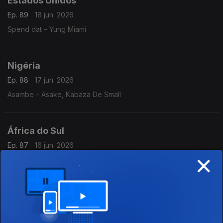
Estados Unidos
Ep. 89
18 jun. 2026
Spend dat – Yung Miami
Nigéria
Ep. 88
17 jun. 2026
Asambe – Asake, Kabaza De Small
África do Sul
Ep. 87
16 jun. 2026
×
Amazwe – Acidicloopz, Dlala Ceekai, Salga e Deep 6
Reino Unido
Ep. 86
15 jun. 2026