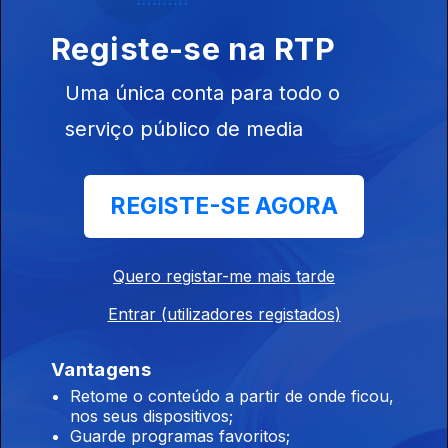
Dai dai – Shakira e Burna Boy
Registe-se na RTP
Brasil
Uma única conta para todo o
Ep. 85
12 jun. 2026
serviço público de media
Peão todo tatuado – Jeninho, Mariana Fagundes
REGISTE-SE AGORA
Estados Unidos
Ep. 84
11 jun. 2026
Rock With You – Michael Jackson
Quero registar-me mais tarde
Entrar (utilizadores registados)
Nigéria
Vantagens
Ep. 83
10 jun. 2026
Retome o conteúdo a partir de onde ficou,
Jies - BNXN
nos seus dispositivos;
Guarde programas favoritos;