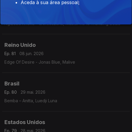
Aceda à sua área pessoal;
África do Sul
Ep. 82
09 jun. 2026
Ngizoba Khona – uNkosazana, Master KJ ft. Trending Beats
Reino Unido
Ep. 81
08 jun. 2026
Edge Of Desire - Jonas Blue, Malive
Brasil
Ep. 80
29 mai. 2026
Bemba – Anitta, Luedji Luna
Estados Unidos
Ep. 79
28 mai. 2026