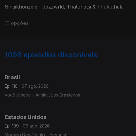
Ningikhonzele - Jazzwrld, Thatohatsi & Thukuthela
opções
1098
episódios disponíveis
938338
935690
930738
925619
Brasil
Ep. 110
07 ago. 2026
Você já sabe – Annita , Los Brasileiros
Estados Unidos
Ep. 109
06 ago. 2026
Morning Dew(Donk) - Beyoncê