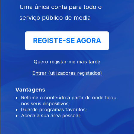
Dai dai – Shakira e Burna Boy
Uma única conta para todo o
serviço público de media
Brasil
Ep. 85
12 jun. 2026
REGISTE-SE AGORA
Peão todo tatuado – Jeninho, Mariana Fagundes
Quero registar-me mais tarde
Estados Unidos
Ep. 84
11 jun. 2026
Entrar (utilizadores registados)
Rock With You – Michael Jackson
Vantagens
Retome o conteúdo a partir de onde ficou,
Nigéria
nos seus dispositivos;
Guarde programas favoritos;
Ep. 83
10 jun. 2026
Aceda à sua área pessoal;
Jies - BNXN