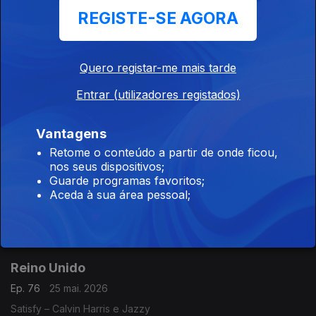
REGISTE-SE AGORA
Noble - F3miii
Quero registar-me mais tarde
Nigéria
Ep. 78
27 mai. 2026
Entrar (utilizadores registados)
State Of Mind - DJ Tunez ft Wizkid
Vantagens
Retome o conteúdo a partir de onde ficou,
África do Sul
nos seus dispositivos;
Guarde programas favoritos;
Ep. 77
26 mai. 2026
Aceda à sua área pessoal;
Skhethe – Babethe Gashoazen e Nova SA Style ft Weboy,
Caeser e DJ Janisto
Reino Unido
Ep. 76
25 mai. 2026
Satisfy – Calvin Harris e Jazzy