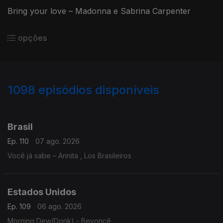
Bring your love – Madonna e Sabrina Carpenter
opções
1098
episódios disponíveis
938338
935690
930738
925619
923601
Brasil
Ep. 110
07 ago. 2026
Você já sabe – Annita , Los Brasileiros
Estados Unidos
Ep. 109
06 ago. 2026
Morning Dew(Donk) - Beyoncê