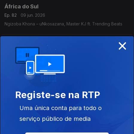
África do Sul
Ep. 82
09 jun. 2026
Ngizoba Khona – uNkosazana, Master KJ ft. Trending Beats
×
Reino Unido
Ep. 81
08 jun. 2026
Edge Of Desire - Jonas Blue, Malive
Brasil
Registe-se na RTP
Ep. 80
29 mai. 2026
Bemba – Anitta, Luedji Luna
Uma única conta para todo o
serviço público de media
Estados Unidos
Ep. 79
28 mai. 2026