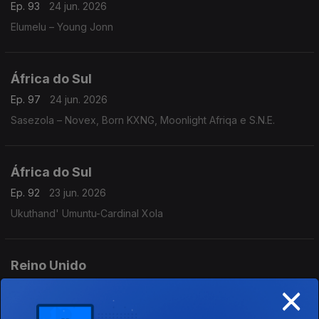
Ep. 93
24 jun. 2026
Elumelu – Young Jonn
África do Sul
Ep. 97
24 jun. 2026
Sasezola – Novex, Born KXNG, Moonlight Afriqa e S.N.E.
África do Sul
Ep. 92
23 jun. 2026
Ukuthand' Umuntu-Cardinal Xola
Reino Unido
×
Ep. 96
23 jun. 2026
Material Lover – Sienna Spiro