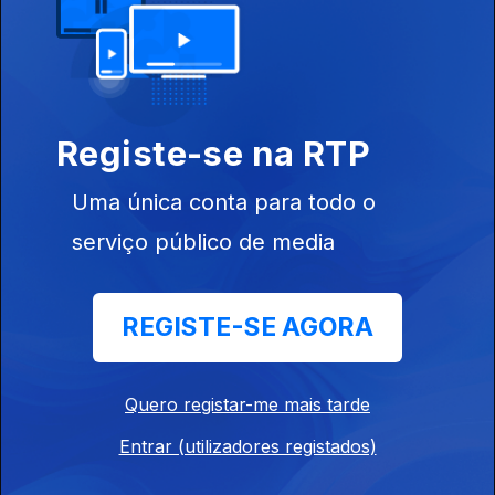
Reino Unido
Ep. 91
22 jun. 2026
On 2 Nite – Silva Bumpa
Registe-se na RTP
Uma única conta para todo o
Brasil
serviço público de media
Ep. 90
19 jun. 2026
Caminhador - Anitta, Liniker
REGISTE-SE AGORA
Estados Unidos
Ep. 89
18 jun. 2026
Quero registar-me mais tarde
Spend dat – Yung Miami
Entrar (utilizadores registados)