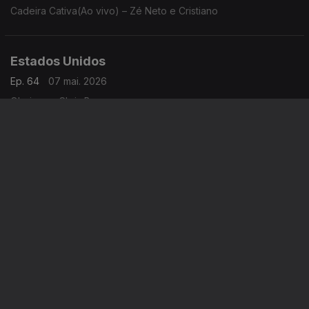
Cadeira Cativa(Ao vivo) – Zé Neto e Cristiano
Estados Unidos
Ep. 64
07 mai. 2026
Obvious – Chris Brown
Nigéria
Ep. 63
06 mai. 2026
Back Outside – BNX, Sarz
Instale a aplicação
RTP Play