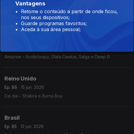
Nigéria
Vantagens
Ep. 88
17 jun. 2026
Retome o conteúdo a partir de onde ficou,
nos seus dispositivos;
Asambe – Asake, Kabaza De Small
Guarde programas favoritos;
Aceda à sua área pessoal;
África do Sul
Ep. 87
16 jun. 2026
Amazwe – Acidicloopz, Dlala Ceekai, Salga e Deep 6
Reino Unido
Ep. 86
15 jun. 2026
Dai dai – Shakira e Burna Boy
Brasil
Ep. 85
12 jun. 2026