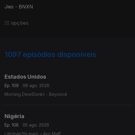
Jies - BNXN
opções
1097
episódios disponíveis
937233
935688
928808
925614
Estados Unidos
Ep. 109
06 ago. 2026
Morning Dew(Donk) - Beyoncê
Nigéria
Ep. 108
05 ago. 2026
Lifestyle(Ya man) – Ayo Maff