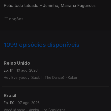
Peão todo tatuado – Jeninho, Mariana Fagundes
opções
1099
episódios disponíveis
941552
935692
930740
925618
Reino Unido
Ep. 111
10 ago. 2026
Hey Everybody (Back In The Dance) - Kolter
Brasil
Ep. 110
07 ago. 2026
Você já sabe – Annita , Los Brasileiros