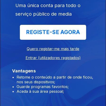
Amazwe – Acidicloopz, Dlala Ceekai, Salga e Deep 6
Uma única conta para todo o
serviço público de media
Reino Unido
Ep. 86
15 jun. 2026
REGISTE-SE AGORA
Dai dai – Shakira e Burna Boy
Quero registar-me mais tarde
Brasil
Ep. 85
12 jun. 2026
Entrar (utilizadores registados)
Peão todo tatuado – Jeninho, Mariana Fagundes
Vantagens
Retome o conteúdo a partir de onde ficou,
Estados Unidos
nos seus dispositivos;
Guarde programas favoritos;
Ep. 84
11 jun. 2026
Aceda à sua área pessoal;
Rock With You – Michael Jackson