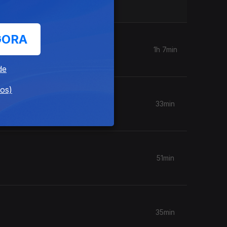
GORA
1h 7min
de
dos)
33min
51min
35min