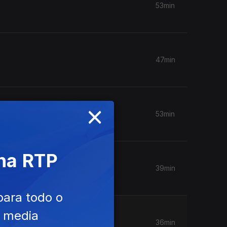
53min
47min
×
53min
 na RTP
39min
para todo o
e media
36min