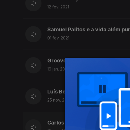
12 fev. 2021
Samuel Palitos e a vida além pu
01 fev. 2021
Groove e alma de Paulo de Carv
19 jan. 2021
Luís Beethoven - Sonhos & músi
25 nov. 2020
Carlos Maria Trindade - Para a