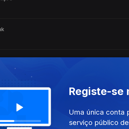
nk
alho
Registe-se
ca naive
Uma única conta 
serviço público d
lém do músico