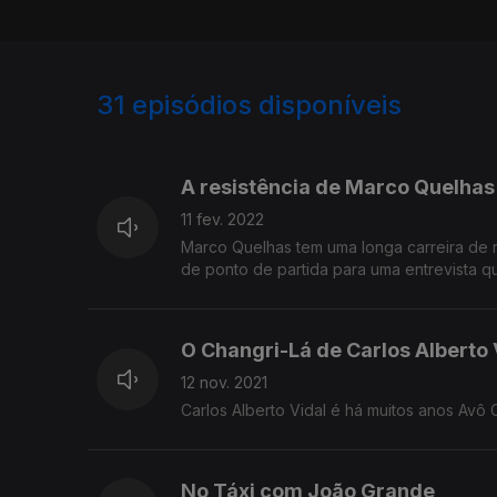
31
episódios disponíveis
503574
471489
460043
A resistência de Marco Quelhas
11 fev. 2022
Marco Quelhas tem uma longa carreira de re
de ponto de partida para uma entrevista q
O Changri-Lá de Carlos Alberto 
12 nov. 2021
Carlos Alberto Vidal é há muitos anos Avô C
No Táxi com João Grande