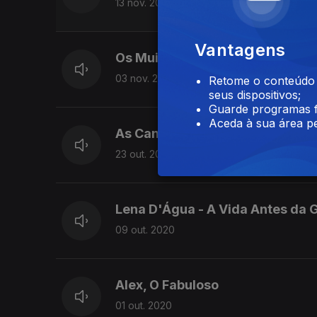
13 nov. 2020
Vantagens
Os Muitos Papéis de Adelaide Fe
03 nov. 2020
Retome o conteúdo a
seus dispositivos;
Guarde programas f
Aceda à sua área pe
As Canções do Tozé Brito
23 out. 2020
Lena D'Água - A Vida Antes da 
09 out. 2020
Alex, O Fabuloso
01 out. 2020