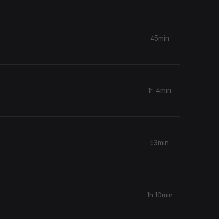
45min
1h 4min
53min
1h 10min