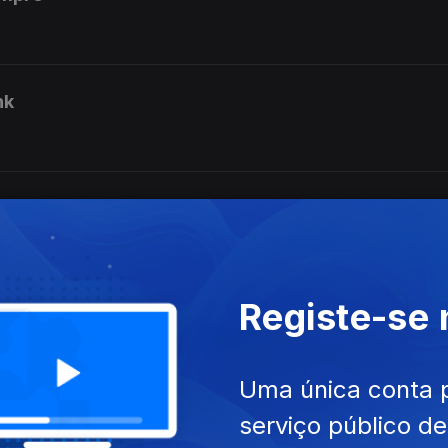
nk
alho
Registe-se
ca naive
Uma única conta 
serviço público d
lém do músico