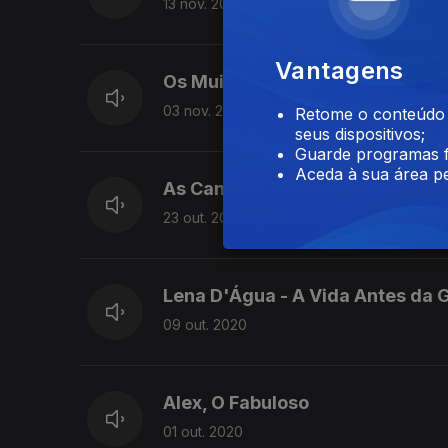
13 nov. 2020
Vantagens
Os Muitos Papéis de Adelaide Fe
03 nov. 2020
Retome o conteúdo a
seus dispositivos;
Guarde programas f
Aceda à sua área pe
As Canções do Tozé Brito
23 out. 2020
Lena D'Água - A Vida Antes da 
09 out. 2020
Alex, O Fabuloso
01 out. 2020