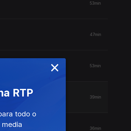
53min
47min
×
53min
 na RTP
39min
para todo o
e media
36min