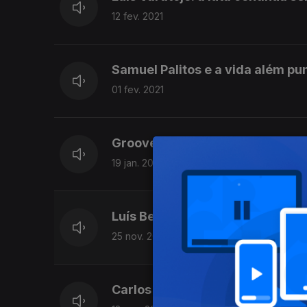
12 fev. 2021
Samuel Palitos e a vida além pu
01 fev. 2021
Groove e alma de Paulo de Carv
19 jan. 2021
Luís Beethoven - Sonhos & músi
25 nov. 2020
Carlos Maria Trindade - Para a