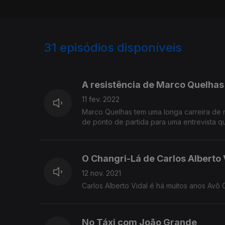
31
episódios disponíveis
503574
471489
460043
A resistência de Marco Quelhas
11 fev. 2022
Marco Quelhas tem uma longa carreira de re
de ponto de partida para uma entrevista q
O Changri-Lá de Carlos Alberto 
12 nov. 2021
Carlos Alberto Vidal é há muitos anos Avô C
No Táxi com João Grande