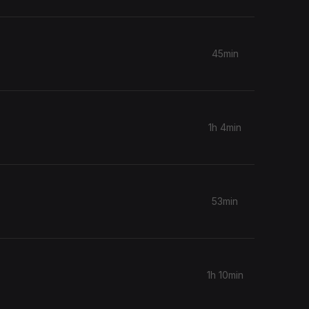
45min
1h 4min
53min
1h 10min