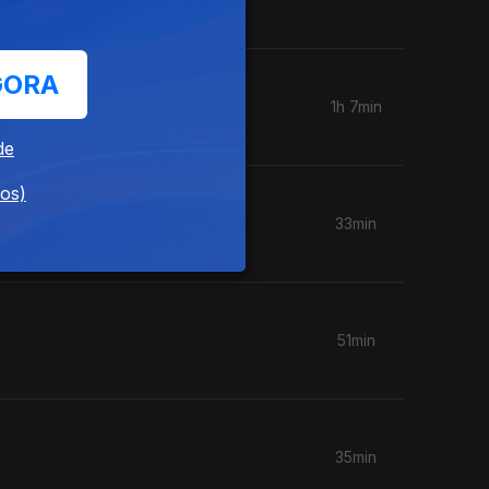
GORA
1h 7min
de
dos)
33min
51min
35min