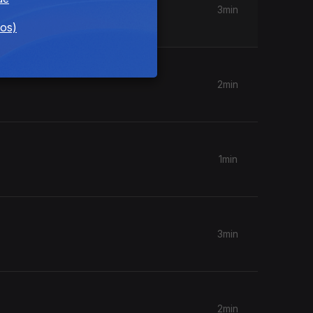
3min
dos)
2min
1min
3min
2min