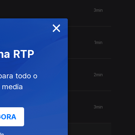
3min
×
1min
 na RTP
para todo o
2min
e media
3min
GORA
de