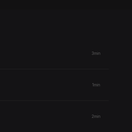
3min
1min
2min