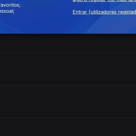
avoritos;
ssoal;
Entrar (utilizadores regista