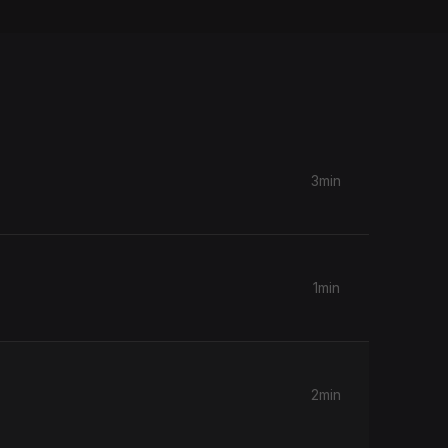
3min
1min
2min