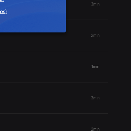
3min
dos)
2min
1min
3min
2min