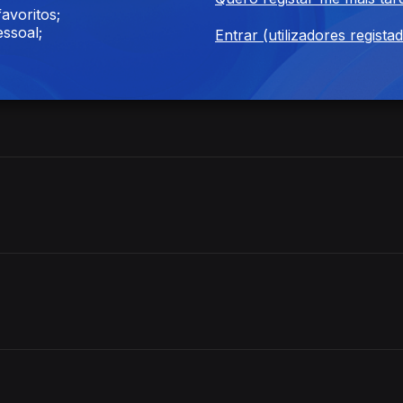
avoritos;
ssoal;
Entrar (utilizadores regista