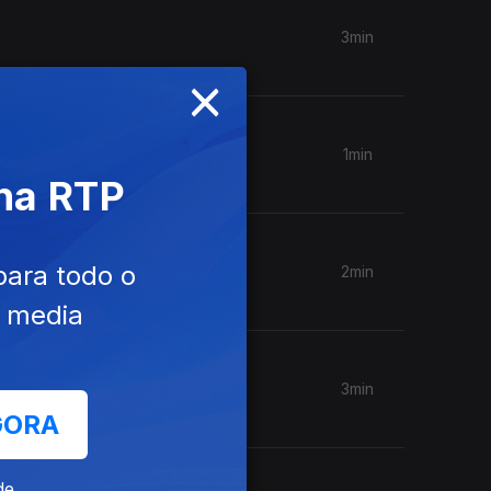
3min
×
1min
 na RTP
para todo o
2min
e media
3min
GORA
de