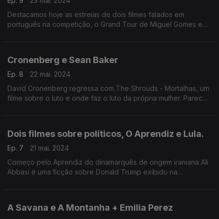
Ep. 9
23 mai. 2024
Destacamos hoje as estreias de dois filmes falados em
português na competição, o Grand Tour de Miguel Gomes e
Motel Destino do brasileiro Karin Ainouz...
Cronenberg e Sean Baker
Ep. 8
22 mai. 2024
David Cronenberg regressa com The Shrouds - Mortalhas, um
filme sobre o luto e onde faz o luto da própria mulher. Parece
mórbido mas desta vez não é um filme de terror. Sean Baker
regressou com Anora...
Dois filmes sobre políticos, O Aprendiz e Lula.
Ep. 7
21 mai. 2024
Começo pelo Aprendiz do dinamarquês de origem iraniana Ali
Abbasi é uma ficção sobre Donald Trump exibido na
competição, refiro ainda o documentário que Oliver Stone
filmou dedicado ao percurso de Lula da Silva
A Savana e A Montanha + Emilia Perez