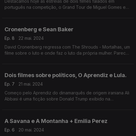
Destacamos hoje as estreias de dois filmes falados em
português na competição, o Grand Tour de Miguel Gomes e
Motel Destino do brasileiro Karin Ainouz...
Cronenberg e Sean Baker
Ep. 8
22 mai. 2024
David Cronenberg regressa com The Shrouds - Mortalhas, um
filme sobre o luto e onde faz o luto da própria mulher. Parece
mórbido mas desta vez não é um filme de terror. Sean Baker
regressou com Anora...
Dois filmes sobre políticos, O Aprendiz e Lula.
Ep. 7
21 mai. 2024
Começo pelo Aprendiz do dinamarquês de origem iraniana Ali
Abbasi é uma ficção sobre Donald Trump exibido na
competição, refiro ainda o documentário que Oliver Stone
filmou dedicado ao percurso de Lula da Silva
A Savana e A Montanha + Emilia Perez
Ep. 6
20 mai. 2024