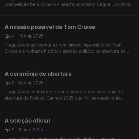
competição bem como o cineasta ucraniano Seguei Losnitiza
que evoca o despotismo russo.
A missão possível de Tom Cruise
Ep. 4
15 mai. 2025
Tiago Alves apresenta a nova missão impossível de Tom
Cruise e um drama histórico alemão exibido na abertura da
competiçao do Festival Cannes 2025.
A cerimónia de abertura
Ep. 3
14 mai. 2025
Tiago Alves conta tudo o que aconteceu na cerimónia de
abertura do Festival Cannes 2025 que foi marcadamente
politíca em noite de homenagem a Robert De Niro.
A seleção oficial
Ep. 2
13 mai. 2025
Tiago Alves apresenta a seleção oficial dos filmes em