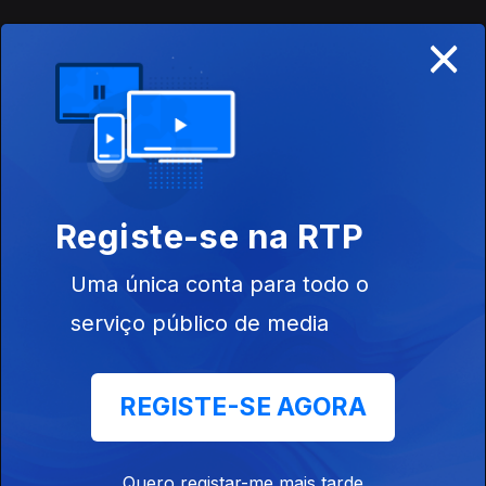
×
Edição de Tiago Alves Montagem de Jaime
Antunes
23 mai. 2019
Edição de Tiago Alves Montagem de Jaime
Registe-se na RTP
Antunes
22 mai. 2019
Uma única conta para todo o
serviço público de media
Ediçao de Tiago Alves Montagem de Jaime
Antunes
REGISTE-SE AGORA
22 mai. 2019
Quero registar-me mais tarde