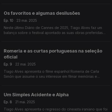
Os favoritos e algumas desilusões
Ep. 10
23 mai. 2025
Neste último Diário de Cannes de 2025, Tiago Alves faz um
balanço sobre o festival apontado as suas obras preferidas
assim como algumas desilusões desta edição.
Romeria e as curtas portuguesas na seleção
oficial
Ep. 9
22 mai. 2025
Tiago Alves apresenta o filme espanhol Romeria de Carla
Simón que assume o seu interesse em filmar memórias e
lugares assim como as curtas-metragens portuguesas
presentes na seleção oficial.
Um Simples Acidente e Alpha
Ep. 8
21 mai. 2025
Tiago Alves apresenta o regresso do cineasta iraniano que foi