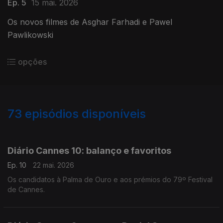
Ep. 5
15 mai. 2026
Os novos filmes de Asghar Farhadi e Pawel
Pawlikowski
opções
73
episódios disponíveis
852159
770763
408491
407142
347133
194736
194735
Diário Cannes 10: balanço e favoritos
Ep. 10
22 mai. 2026
Os candidatos à Palma de Ouro e aos prémios do 79º Festival
de Cannes.