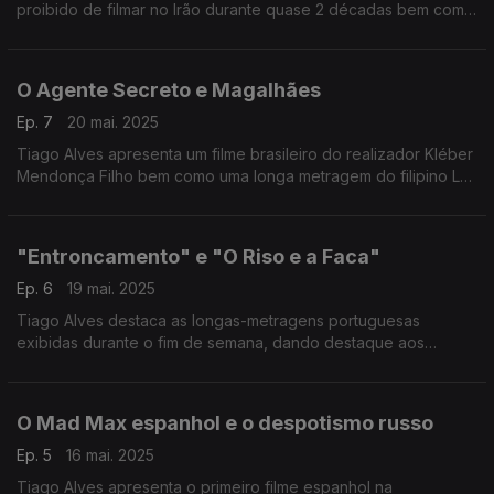
proibido de filmar no Irão durante quase 2 décadas bem como
o novo filme de Julia Ducourneau.
O Agente Secreto e Magalhães
Ep. 7
20 mai. 2025
Tiago Alves apresenta um filme brasileiro do realizador Kléber
Mendonça Filho bem como uma longa metragem do filipino Lav
Diaz dramatiza a epopeia do navegador no século XVI.
"Entroncamento" e "O Riso e a Faca"
Ep. 6
19 mai. 2025
Tiago Alves destaca as longas-metragens portuguesas
exibidas durante o fim de semana, dando destaque aos
trabalhos de Pedro Pinho e de Pedro Cabeleira.
O Mad Max espanhol e o despotismo russo
Ep. 5
16 mai. 2025
Tiago Alves apresenta o primeiro filme espanhol na