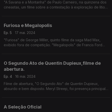
"A Savana e a Montanha" de Paulo Carneiro, na quinzena dos
cineastas, um filme sobre a contestação à exploração de lítio
em Boticas. "Emilia Perez" do francês Jacques Audiard, um
musical mexicano com Selena Gomez.
Furiosa e Megalopolis
Ep. 5
17 mai. 2024
"Furiosa" de George Miller, quinto filme da saga Mad Max,
exibido fora de competição. "Megalopolis" de Francis Ford
Coppola, em competição, talvez seja a estreia mais aguardada
do festival, mas é um filme inclassificável
O Segundo Ato de Quentin Dupieux,filme de
abertura.
Ep. 4
16 mai. 2024
Filme de abertura, "O Segundo Ato" de Quentin Dupieux,
absurdo e bem disposto. Meryl Streep, foi presença principal
na cerimónia de abertura e homenagem, recebendo Palma de
Ouro honorária, 35 anos depois estar em Cannes.
A Seleção Oficial