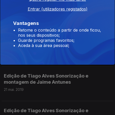
Edição de Tiago Alves com sonorização de e
Entrar (utilizadores registados)
montagem de Jaime Antunes
21 mai. 2019
Vantagens
Retome o conteúdo a partir de onde ficou,
nos seus dispositivos;
Guarde programas favoritos;
Edição de Tiago Alves com sonorização e
Aceda à sua área pessoal;
montagem de Jaime Antunes
21 mai. 2019
Edição de Tiago Alves Sonorização e
montagem de Jaime Antunes
21 mai. 2019
Edição de Tiago Alves Sonorização e