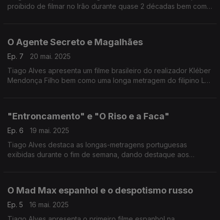
proibido de filmar no Irão durante quase 2 décadas bem como
o novo filme de Julia Ducourneau.
O Agente Secreto e Magalhães
Ep. 7
20 mai. 2025
Tiago Alves apresenta um filme brasileiro do realizador Kléber
Mendonça Filho bem como uma longa metragem do filipino Lav
Diaz dramatiza a epopeia do navegador no século XVI.
"Entroncamento" e "O Riso e a Faca"
Ep. 6
19 mai. 2025
Tiago Alves destaca as longas-metragens portuguesas
exibidas durante o fim de semana, dando destaque aos
trabalhos de Pedro Pinho e de Pedro Cabeleira.
O Mad Max espanhol e o despotismo russo
Ep. 5
16 mai. 2025
Tiago Alves apresenta o primeiro filme espanhol na