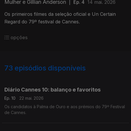
Mulher e Gillian Anderson
|
Ep. 4
14 mai. 2026
Os primeiros filmes da seleção oficial e Un Certain
Regard do 79º festival de Cannes.
opções
73
episódios disponíveis
852159
770763
408491
407142
347133
194736
194735
Diário Cannes 10: balanço e favoritos
Ep. 10
22 mai. 2026
Os candidatos à Palma de Ouro e aos prémios do 79º Festival
de Cannes.