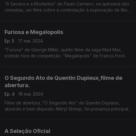
"A Savana e a Montanha" de Paulo Carneiro, na quinzena dos
cineastas, um filme sobre a contestação à exploração de lítio
em Boticas. "Emilia Perez" do francês Jacques Audiard, um
musical mexicano com Selena Gomez.
Furiosa e Megalopolis
Ep. 5
17 mai. 2024
"Furiosa" de George Miller, quinto filme da saga Mad Max,
exibido fora de competição. "Megalopolis" de Francis Ford
Coppola, em competição, talvez seja a estreia mais aguardada
do festival, mas é um filme inclassificável
O Segundo Ato de Quentin Dupieux,filme de
abertura.
Ep. 4
16 mai. 2024
Filme de abertura, "O Segundo Ato" de Quentin Dupieux,
absurdo e bem disposto. Meryl Streep, foi presença principal
na cerimónia de abertura e homenagem, recebendo Palma de
Ouro honorária, 35 anos depois estar em Cannes.
A Seleção Oficial