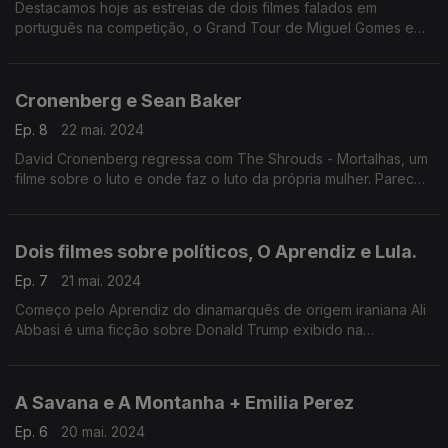
Destacamos hoje as estreias de dois filmes falados em
português na competição, o Grand Tour de Miguel Gomes e
Motel Destino do brasileiro Karin Ainouz...
Cronenberg e Sean Baker
Ep. 8
22 mai. 2024
David Cronenberg regressa com The Shrouds - Mortalhas, um
filme sobre o luto e onde faz o luto da própria mulher. Parece
mórbido mas desta vez não é um filme de terror. Sean Baker
regressou com Anora...
Dois filmes sobre políticos, O Aprendiz e Lula.
Ep. 7
21 mai. 2024
Começo pelo Aprendiz do dinamarquês de origem iraniana Ali
Abbasi é uma ficção sobre Donald Trump exibido na
competição, refiro ainda o documentário que Oliver Stone
filmou dedicado ao percurso de Lula da Silva
A Savana e A Montanha + Emilia Perez
Ep. 6
20 mai. 2024