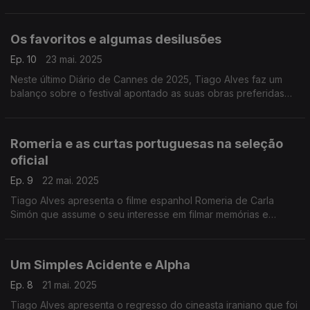
Os favoritos e algumas desilusões
Ep. 10
23 mai. 2025
Neste último Diário de Cannes de 2025, Tiago Alves faz um
balanço sobre o festival apontado as suas obras preferidas
assim como algumas desilusões desta edição.
Romeria e as curtas portuguesas na seleção
oficial
Ep. 9
22 mai. 2025
Tiago Alves apresenta o filme espanhol Romeria de Carla
Simón que assume o seu interesse em filmar memórias e
lugares assim como as curtas-metragens portuguesas
presentes na seleção oficial.
Um Simples Acidente e Alpha
Ep. 8
21 mai. 2025
Tiago Alves apresenta o regresso do cineasta iraniano que foi