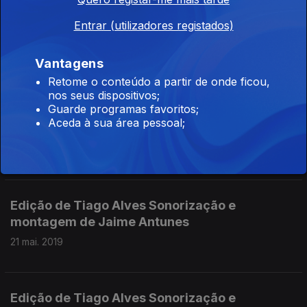
Edição de Tiago Alves com sonorização de e
Entrar (utilizadores registados)
montagem de Jaime Antunes
21 mai. 2019
Vantagens
Retome o conteúdo a partir de onde ficou,
nos seus dispositivos;
Guarde programas favoritos;
Edição de Tiago Alves com sonorização e
Aceda à sua área pessoal;
montagem de Jaime Antunes
21 mai. 2019
Edição de Tiago Alves Sonorização e
montagem de Jaime Antunes
21 mai. 2019
Edição de Tiago Alves Sonorização e