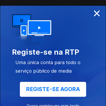
×
Edição de Tiago Alves Montagem de Jaime
Antunes
23 mai. 2019
Edição de Tiago Alves Montagem de Jaime
Registe-se na RTP
Antunes
22 mai. 2019
Uma única conta para todo o
serviço público de media
Ediçao de Tiago Alves Montagem de Jaime
Antunes
REGISTE-SE AGORA
22 mai. 2019
Quero registar-me mais tarde