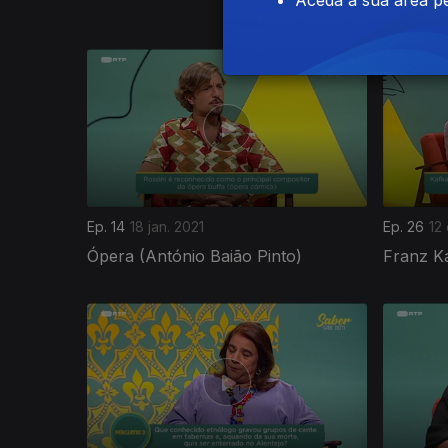
Aceda à sua área pe
Morais)
Ep. 14
18 jan. 2021
Ep. 26
12
Ópera (António Baião Pinto)
Franz Ka