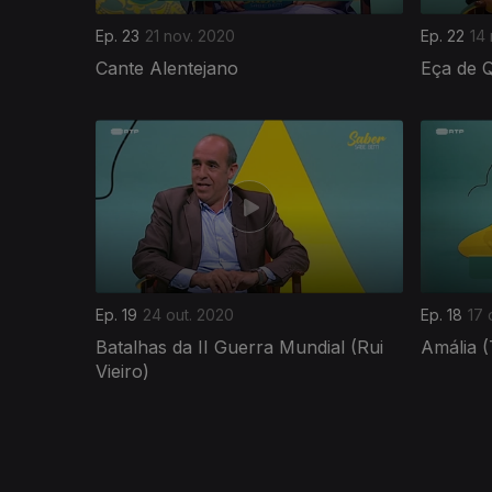
Ep. 23
21 nov. 2020
Ep. 22
14
Cante Alentejano
Eça de Q
497040
Ep. 19
24 out. 2020
Ep. 18
17 
Batalhas da II Guerra Mundial (Rui
Amália (
Vieiro)