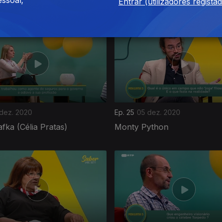
ssoal;
Santos)
Entrar (utilizadores regista
 dez. 2020
Ep. 25
05 dez. 2020
fka (Célia Pratas)
Monty Python