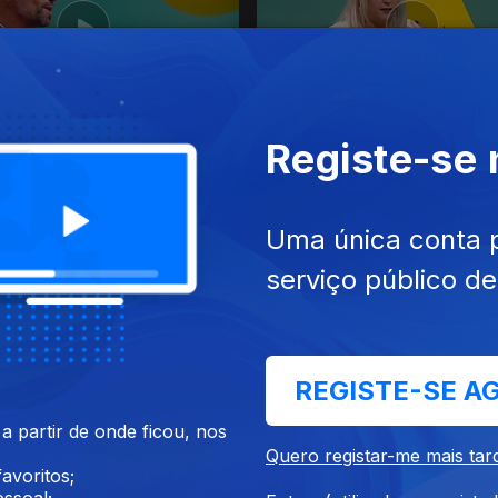
jan. 2021
Ep. 20
26 jan. 2021
Registe-se
lássicos (Hélder Pereira)
Tim Burton (Maitê do Carmo
Uma única conta 
serviço público d
REGISTE-SE A
 partir de onde ficou, nos
jan. 2021
Ep. 16
20 jan. 2021
Quero registar-me mais tar
o Pessoa (Ricardo Belo de
Caminhos de Santiago (Gra
avoritos;