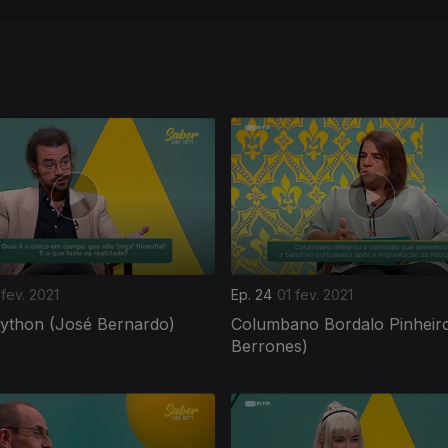
fev. 2021
Ep. 24
01 fev. 2021
ython (José Bernardo)
Columbano Bordalo Pinheiro
Berrones)