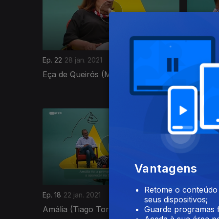
Ep. 22
28 jan. 2021
Ep. 21
27 
Eça de Queirós (Maria José Dória)
Carros C
518820
Vantagens
Retome o conteúdo a
Ep. 18
22 jan. 2021
Ep. 17
21 
seus dispositivos;
Amália (Tiago Torres da Silva)
Fernand
Guarde programas f