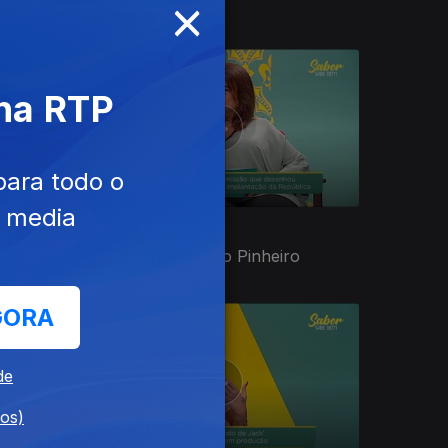
×
Gama)
 na RTP
para todo o
e media
Ep. 24
28 nov. 2020
Columbano Bordalo Pinheiro
GORA
de
dos)