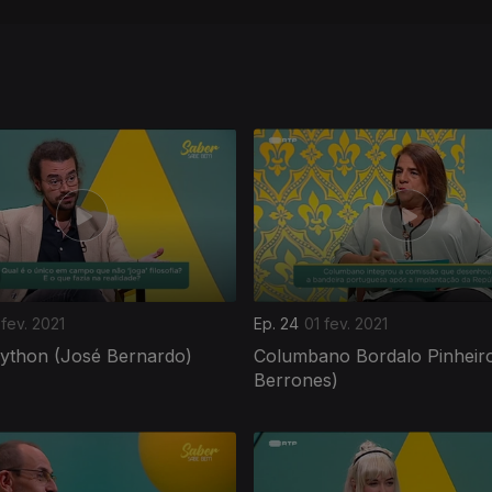
fev. 2021
Ep. 24
01 fev. 2021
ython (José Bernardo)
Columbano Bordalo Pinheiro
Berrones)