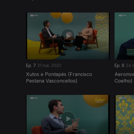
471621
Ep. 7
31 mai. 2020
Ep. 6
24 
Xutos e Pontapés (Francisco
Aeromod
Pestana Vasconcellos)
Coelho)
467781