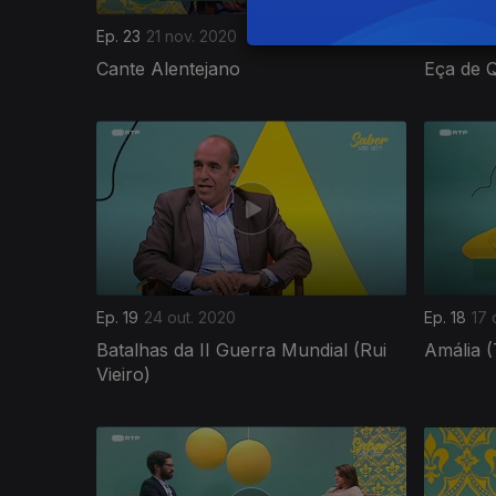
Ep. 23
21 nov. 2020
Ep. 22
14
Cante Alentejano
Eça de Q
497040
Ep. 19
24 out. 2020
Ep. 18
17 
Batalhas da II Guerra Mundial (Rui
Amália (
Vieiro)