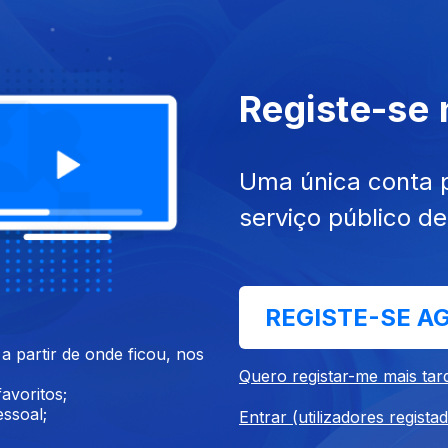
Santos)
Registe-se
Uma única conta 
serviço público d
 dez. 2020
Ep. 25
05 dez. 2020
fka (Célia Pratas)
Monty Python
REGISTE-SE A
 partir de onde ficou, nos
Quero registar-me mais tar
avoritos;
ssoal;
Entrar (utilizadores regista