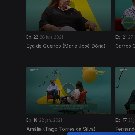
Ep. 22
28 jan. 2021
Ep. 21
27 
Eça de Queirós (Maria José Dória)
Carros C
518820
Ep. 18
22 jan. 2021
Ep. 17
21 
Amália (Tiago Torres da Silva)
Fernand