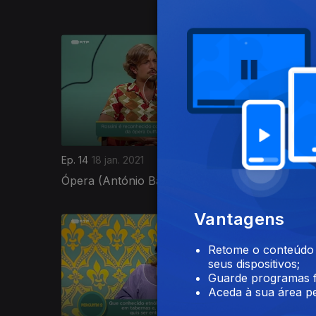
Morais)
Ep. 14
18 jan. 2021
Ep. 26
12
Ópera (António Baião Pinto)
Franz Ka
Vantagens
Retome o conteúdo a
seus dispositivos;
Guarde programas f
Aceda à sua área pe