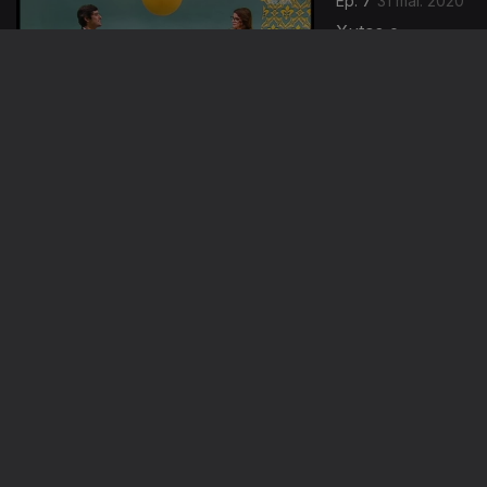
Ep. 7
31 mai. 2020
Xutos e
Pontapés
(Francisco
Pestana
Vasconcellos)
Ep. 6
24 mai. 2020
Aeromodelismo
(Abel Teixeira
Coelho)
471621
Ep. 5
17 mai. 2020
Chá (Isabel
Maria Robalo)