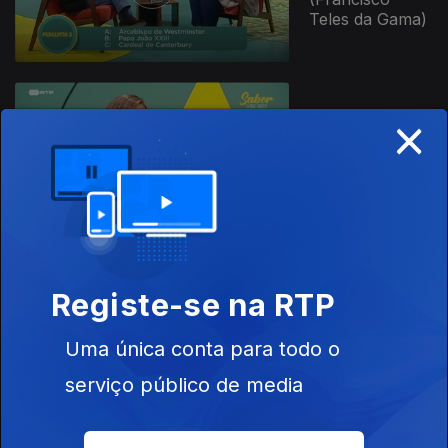
Teles da Gama)
×
Ep. 14
18 jan. 2021
Ópera (António
Baião Pinto)
Registe-se na RTP
Ep. 26
12 dez. 2020
Uma única conta para todo o
Franz Kafka
(Célia Pratas)
serviço público de media