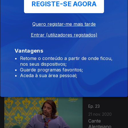
REGISTE-SE AGORA
Ep. 25
05 dez. 2020
Quero registar-me mais tarde
Monty Python
Entrar (utilizadores registados)
Vantagens
Ep. 24
Retome o conteúdo a partir de onde ficou,
28 nov. 2020
nos seus dispositivos;
Columbano
Guarde programas favoritos;
Bordalo
Aceda à sua área pessoal;
Pinheiro
Ep. 23
21 nov. 2020
Cante
Alentejano