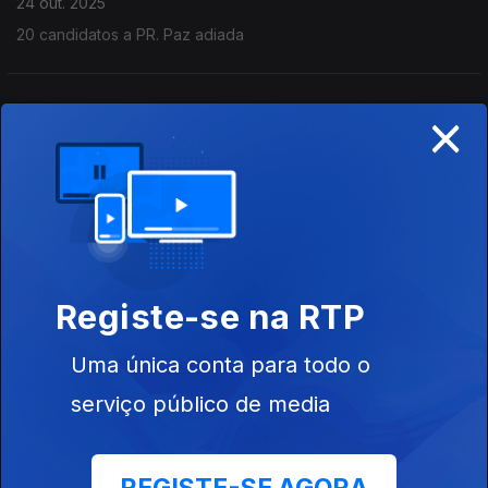
24 out. 2025
20 candidatos a PR. Paz adiada
×
Explicações e Reflexões Autárquicas 2025.
Gaza incompreensível
17 out. 2025
Nobel da Paz para Corina Machado.
Palestina tardou . ONU melhor juntos
Registe-se na RTP
26 set. 2025
Pacote laboral é para negociar.
Uma única conta para todo o
serviço público de media
Não é não nas Presidenciais. Autárquicas.
Gaza Genocídio
19 set. 2025