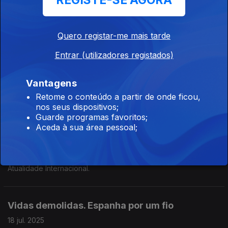
REGISTE-SE AGORA
Bolsonaro.
Quero registar-me mais tarde
Emissão Especial em Melo
Entrar (utilizadores registados)
13 set. 2025
Integrado no Festival Literário Em Nome da Terra.
Vantagens
Previsões acertadas, Elevador da Glória e Autárquicas.
Retome o conteúdo a partir de onde ficou,
nos seus dispositivos;
Guarde programas favoritos;
Previsões acertadas. Elevador da Glória e
Aceda à sua área pessoal;
Autárquicas
12 set. 2025
Atualidade Internacional.
Vidas demolidas. Espanha por um fio
18 jul. 2025