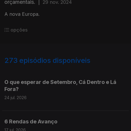
orçamentais.
|
29 nov. 2024
A nova Europa.
opções
273
episódios disponíveis
927588
908817
890899
861748
842927
823289
803964
774789
754647
O que esperar de Setembro, Cá Dentro e Lá
Fora?
24 jul. 2026
6 Rendas de Avanço
17 jul. 2026