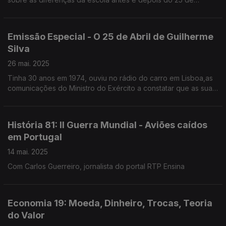
Abril,do que se podia ensinar e do que era proibido.
Emissão Especial - O 25 de Abril de Guilherme
Silva
26 mai. 2025
Tinha 30 anos em 1974, ouviu no rádio do carro em Lisboa,as
comunicações do Ministro do Exército a constatar que as suas
tropas já não estavam com ele.Advogado,foi líder parlamentar
do PSD várias legislaturas
História 81: II Guerra Mundial - Aviões caídos
em Portugal
14 mai. 2025
Com Carlos Guerreiro, jornalista do portal RTP Ensina
Economia 19: Moeda, Dinheiro, Trocas, Teoria
do Valor