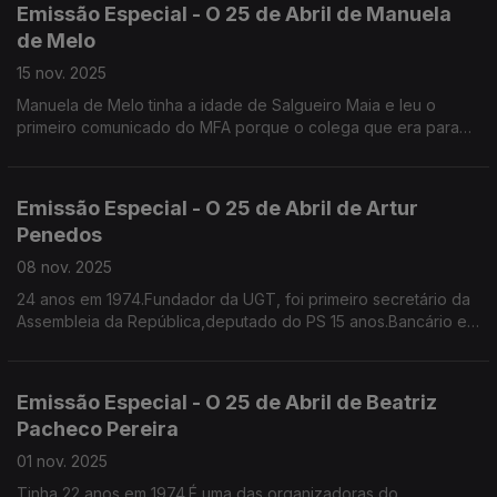
Emissão Especial - O 25 de Abril de Manuela
de Melo
15 nov. 2025
Manuela de Melo tinha a idade de Salgueiro Maia e leu o
primeiro comunicado do MFA porque o colega que era para
ler estava demasiado nervoso
Já era professora de Ciências da Natureza, colaborava na
RTP na Telescola e como pivot do Jornal da Tarde. Foi
Emissão Especial - O 25 de Abril de Artur
vereadora na CMPorto e deputada. Sem cartão.
Penedos
08 nov. 2025
24 anos em 1974.Fundador da UGT, foi primeiro secretário da
Assembleia da República,deputado do PS 15 anos.Bancário em
74, recorda os portugueses que chegavam das colónias e
queriam trocar o seu dinheiro para escudos
Emissão Especial - O 25 de Abril de Beatriz
Pacheco Pereira
01 nov. 2025
Tinha 22 anos em 1974.É uma das organizadoras do