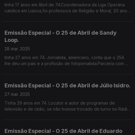
tinha 17 anos em Abril de 74.Coordenadora da Liga Operária
católica em Lisboa,foi professora de Religião e Moral, 20 anos
sindicalista na CGTP e trabalha desde os 12 anos .
Emissão Especial - O 25 de Abril de Sandy
Loop.
28 mar. 2025
tinha 27 anos em 74. Jornalista, americano, conta que o 25A
lhe deu um país e a profissão de fotojornalista.Parceria com o
Clube de Jornalistas.
Emissão Especial - O 25 de Abril de Júlio Isidro.
27 mar. 2025
Tinha 29 anos em 74. Locutor e autor de programas de
televisão e de rádio, se não tivesse trocado de turno no Rádio
Clube Português, teria lido o comunicado do MFA. Lembra-se
de um país silencioso que se abriu no 25A.
Emissão Especial - O 25 de Abril de Eduardo