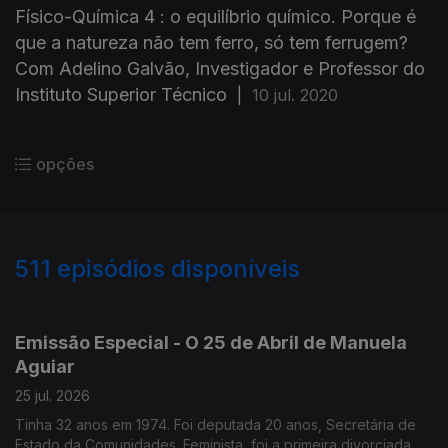
Físico-Química 4 : o equilíbrio químico. Porque é
que a natureza não tem ferro, só tem ferrugem?
Com Adelino Galvão, Investigador e Professor do
Instituto Superior Técnico
|
10 jul. 2020
opções
511
episódios disponíveis
928016
913743
898736
888088
866000
850119
833383
826077
Emissão Especial - O 25 de Abril de Manuela
Aguiar
25 jul. 2026
Tinha 32 anos em 1974. Foi deputada 20 anos, Secretária de
Estado da Comunidades. Feminista, foi a primeira divorciada na