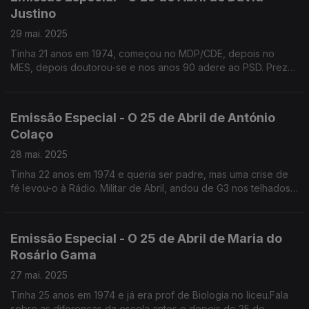
Justino
29 mai. 2025
Tinha 21 anos em 1974, começou no MDP/CDE, depois no
MES, depois doutorou-se e nos anos 90 adere ao PSD. Preza
acima de tudo a liberdade e considera que ainda hoje há
bufos na sociedade portuguesa.
Emissão Especial - O 25 de Abril de António
Colaço
28 mai. 2025
Tinha 22 anos em 1974 e queria ser padre, mas uma crise de
fé levou-o à Rádio. Militar de Abril, andou de G3 nos telhados
da RTP no Lumiar e dormiu no estúdio do Telejornal. Antigo
assessor do PS, hoje Artista Plástico.
Emissão Especial - O 25 de Abril de Maria do
Rosário Gama
27 mai. 2025
Tinha 25 anos em 1974 e já era prof de Biologia no liceu.Fala
sobre as diferenças da escola antes e depois do 25 de