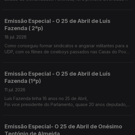
família
Emissão Especial - O 25 de Abril de Luís
Fazenda ( 2ªp)
18 jul. 2026
Como conseguiu formar sindicatos e angariar militantes para a
UDP, com os filmes de cowboys passados nas Casas do Povo
e nos átrios das igrejas à saída da missa de Domingo.
Emissão Especial - O 25 de Abril de Luís
Fazenda (1ªp)
11 jul. 2026
Luis Fazenda tinha 16 anos no 25 de Abril,
Foi vice presidente do Parlamento, quase 20 anos deputado,
nos anos 80 ajudou a fazer o sindicato dos trabalhadores
agrícolas do Douro.
Emissão Especial- O 25 de Abril de Onésimo
Teotónio de Almeida