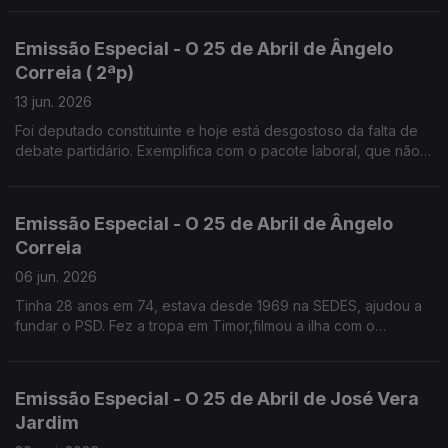
PS, até ao ano passado
Emissão Especial - O 25 de Abril de Ângelo
Correia ( 2ªp)
13 jun. 2026
Foi deputado constituinte e hoje está desgostoso da falta de
debate partidário. Exemplifica com o pacote laboral, que não
foi apresentado em campanha para não perder votos.
Emissão Especial - O 25 de Abril de Ângelo
Correia
06 jun. 2026
Tinha 28 anos em 74, estava desde 1969 na SEDES, ajudou a
fundar o PSD. Fez a tropa em Timor,filmou a ilha com o
"repórter de imagem" José Ramos Horta.
Emissão Especial - O 25 de Abril de José Vera
Jardim