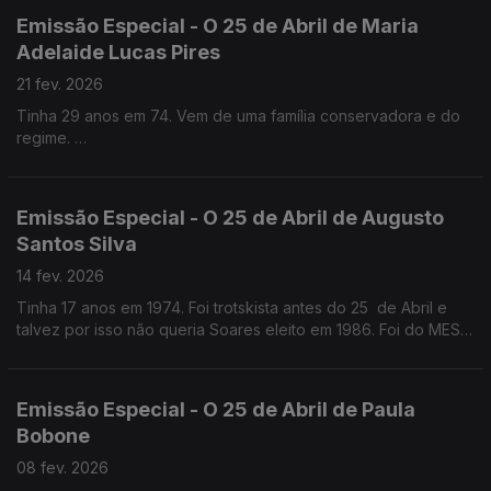
Emissão Especial - O 25 de Abril de Maria
Adelaide Lucas Pires
21 fev. 2026
Tinha 29 anos em 74. Vem de uma família conservadora e do
regime.
Quase médica, foi jornalista antes e logo a seguir ao 25 de
Abril . Foi Chefe de gabinete de Maria José Nogueira Pinto no
Parlamento e na CML
Emissão Especial - O 25 de Abril de Augusto
Santos Silva
14 fev. 2026
Tinha 17 anos em 1974. Foi trotskista antes do 25 de Abril e
talvez por isso não queria Soares eleito em 1986. Foi do MES,
como Jorge Sampaio, mas chegou mais tarde ao PS. Professor
Catedrático de Sociologia
Emissão Especial - O 25 de Abril de Paula
Bobone
08 fev. 2026