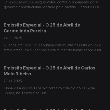
Foi expulsa do PS porque votou contra o orçamento do 1º
governo constitucional liderado pelo partido. Findou o POUS
com Aires Rodrigues
Emissão Especial - O 25 de Abril de
Carmelinda Pereira
24 jul. 2025
25 anos em 1974. Foi deputada constituinte nas lista do PS e
fez o então PM e líder socialista mudar de ideias sobre a lei da
ocupação das casas. Mais tarde funda o POUS com Aires
Rodrigues
Emissão Especial - O 25 de Abril de Carlos
Melo Ribeiro
23 jul. 2025
Tinha 20 anos em 1974. No primeiro comício do CDS,em
Lisboa, no Teatro São Luís,
uma bala perdida entrou-lhe entre o entre a pele e a caixa
craniana. É um dos mais de 50 sobrinhos do General Galvão de
Melo.