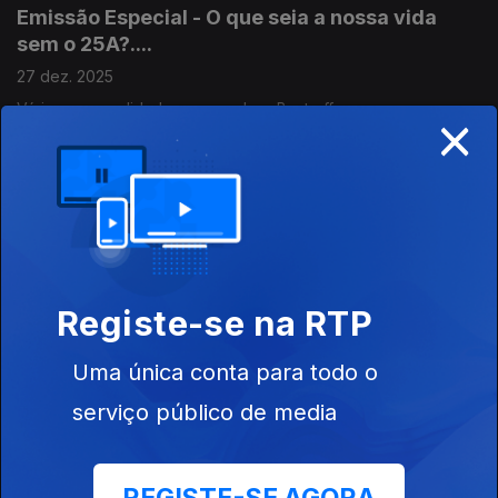
Emissão Especial - O que seia a nossa vida
sem o 25A?....
27 dez. 2025
Várias personalidades respondem. Best off.
×
Filosifia 17 : Protestantes e Católicos na Europa
e nos EUA.
24 dez. 2025
O Estado Religioso. Com José Vera Jardim, advogado,
político, Presidente da Comissão da Liberdade Religiosa.
Registe-se na RTP
Uma única conta para todo o
Emissão Especial - O que seria a nossa vida se
não fosse o 25A?
serviço público de media
20 dez. 2025
Várias personalidades respondem