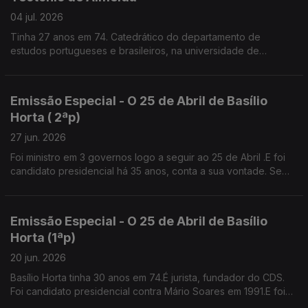
04 jul. 2026
Tinha 27 anos em 74. Catedrático do departamento de
estudos portugueses e brasileiros, na universidade de
Brown.Diz que os valores de Abril não podem morrer senão é
a selva.
Emissão Especial - O 25 de Abril de Basílio
Horta ( 2ªp)
27 jun. 2026
Foi ministro em 3 governos logo a seguir ao 25 de Abril .E foi
candidato presidencial há 35 anos, conta a sua vontade. Se
tivesse patrão, provavelmente teria feito greve contra o
Pacote Laboral.
Emissão Especial - O 25 de Abril de Basílio
Horta (1ªp)
20 jun. 2026
Basílio Horta tinha 30 anos em 74.É jurista, fundador do CDS.
Foi candidato presidencial contra Mário Soares em 1991.E foi
presidente da Câmara de Sintra, 12 anos,independente pelo