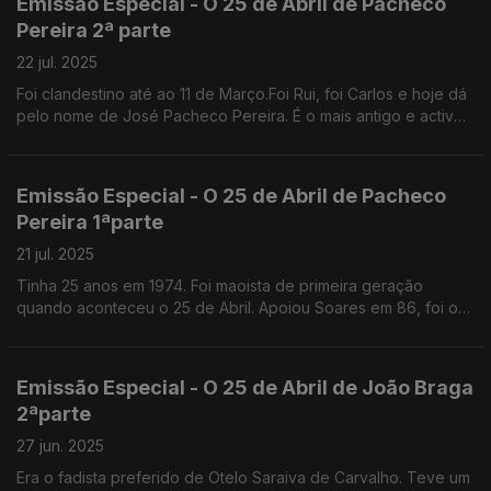
Emissão Especial - O 25 de Abril de Pacheco
Pereira 2ª parte
22 jul. 2025
Foi clandestino até ao 11 de Março.Foi Rui, foi Carlos e hoje dá
pelo nome de José Pacheco Pereira. É o mais antigo e activo
comentador da vida política portuguesa.
Emissão Especial - O 25 de Abril de Pacheco
Pereira 1ªparte
21 jul. 2025
Tinha 25 anos em 1974. Foi maoista de primeira geração
quando aconteceu o 25 de Abril. Apoiou Soares em 86, foi o
ideólogo de Cavaco. Diz que se identifica com o PSD original.
Emissão Especial - O 25 de Abril de João Braga
2ªparte
27 jun. 2025
Era o fadista preferido de Otelo Saraiva de Carvalho. Teve um