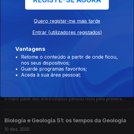
REGISTE-SE AGORA
História 81: A Fundação de Portugal e a
Quero registar-me mais tarde
Restauração
17 dez. 2025
Entrar (utilizadores registados)
Com José Ribeiro e Castro, advogado, político, presidente da
Direção da Sociedade Histórica da Independência de
Vantagens
Portugal.
Retome o conteúdo a partir de onde ficou,
nos seus dispositivos;
Emissão Especial - O Melhor do 25 de Abril
Guarde programas favoritos;
Aceda à sua área pessoal;
de...
13 dez. 2025
Que vida teriam se não tivesse acontecido o 25 de Abril?
A maior parte dos entrevistados pensou nisso pela primeira
vez
Biologia e Geologia 51: os tempos da Geologia
10 dez. 2025