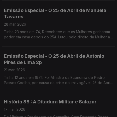
Emissão Especial - O 25 de Abril de Manuela
Tavares
28 mar. 2026
Tinha 23 anos em 74, Reconhece que as Mulheres ganharam
poder em casa depois do 25A. Lutou pelo direito da Mulher ao
Aborto, que recorda como uma das lutas que mais
solidariedade gerou. Fundadora da UMAR
Emissão Especial - O 25 de Abril de António
Pires de Lima 2p
21 mar. 2026
Tinha 12 anos em 1974. Foi Ministro da Economia de Pedro
Passos Coelho, por causa da crise do irrevogável. 25 de Abril
de 1976, diz, marca o começo da verdadeira Democracia em
Portugal.
História 88 : A Ditadura Militar e Salazar
17 mar. 2026
De Ministro a Presidente do Conselho. Com Fernando Rosas,