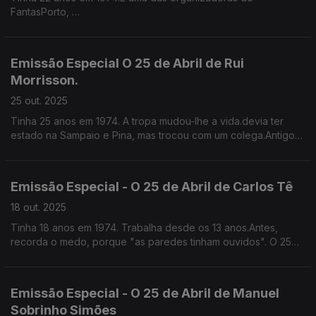
FantasPorto,
escultora, cronista e ficcionista, a primeira muilher a escrever e
a falar sobre cinema em Portugal.
Emissão Especial O 25 de Abril de Rui
Morrisson.
25 out. 2025
Tinha 25 anos em 1974. A tropa mudou-lhe a vida.devia ter
estado na Sampaio e Pina, mas trocou com um colega.Antigo
radialista, agora actor de cinema e Televisão.
Emissão Especial - O 25 de Abril de Carlos Tê
18 out. 2025
Tinha 18 anos em 1974. Trabalha desde os 13 anos.Antes,
recorda o medo, porque "as paredes tinham ouvidos". O 25
de Abril "rebentou as costuras e o mundo abriu-se". Letrista e
escritor.
Emissão Especial - O 25 de Abril de Manuel
Sobrinho Simões