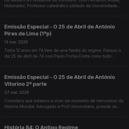
Historiador, Professor catedrático jubilado da Universidade
Nova de Lisboa e fundador do Instituto de História
Contemporânea
Emissão Especial - O 25 de Abril de António
Pires de Lima (1ªp)
14 mar. 2026
Tinha 12 anos em 74.Vem de uma família do regime. Passou o
dia 25 de abril de 74 com Paulo Portas.Conta como tudo
mudou no colégio jesuíta de S. João de Brito que ambos
frequentavam . Gestor, Antigo Ministro da Economia
Emissão Especial - O 25 de Abril de António
Vitorino 2ª parte
07 mar. 2026
Considera que estamos a viver um momento de retrocesso da
História Mundial. Advogado e Prof Universitário, preside ao
Conselho Nacional para as Migrações e Asilo.
História 84: O Antigo Regime