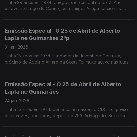
Tinha 29 anos em 1974. Chegou de Istambul no dia 25A e
esteve no Largo do Carmo, com amigos.Antiga funcionária
pública, escritora, especialista em etiqueta e protocolo.
Emissão Especial- O 25 de Abril de Alberto
Laplaine Guimarães 2ªp
31 jan. 2026
Tinha 15 anos em 1974. Fundador da Juventude Centrista,
próximo de Adelino Amaro da Costa.Foi muito activo nas lutas
nos liceus e na faculdade,Por um triz que não incendiou a Fac.
de Direito de Lisboa. É sec geral da CML
Emissão Especial - O 25 de Abril de Alberto
Laplaine Guimarães
24 jan. 2026
Tinha 15 anos em 1974. Conta como nasceu o CDS. Foi preso
duas vezes, por horas, depois do 25A. Advogado, Secretário
Geral da Câmara Municipal de Lisboa.