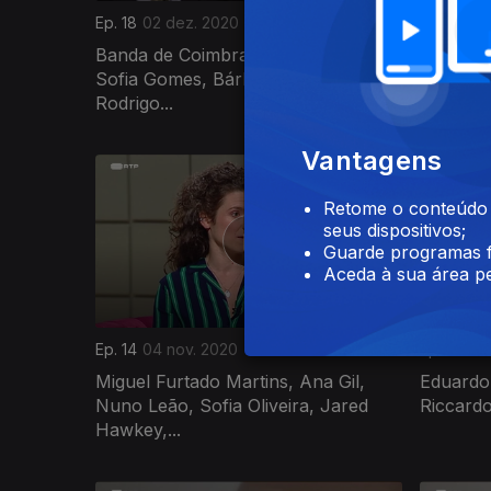
Ep. 18
02 dez. 2020
Ep. 17
25 
Banda de Coimbra Birds Are Indie,
Ana Mac
Sofia Gomes, Bárbara Almeida,
Ladeira,
Rodrigo...
Rodrigu
Vantagens
Retome o conteúdo a
seus dispositivos;
Guarde programas f
Aceda à sua área pe
Ep. 14
04 nov. 2020
Ep. 13
28 
Miguel Furtado Martins, Ana Gil,
Eduardo
Nuno Leão, Sofia Oliveira, Jared
Riccardo
Hawkey,...