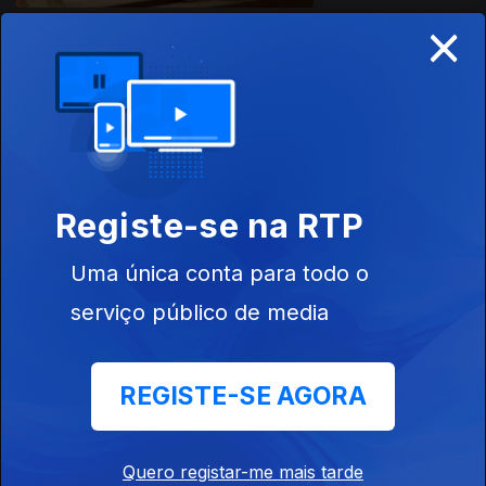
×
Ep. 5
30 jul. 2020
Registe-se na RTP
485164
Uma única conta para todo o
Ep. 4
24 jul. 2020
serviço público de media
REGISTE-SE AGORA
Quero registar-me mais tarde
Ep. 4
23 jul. 2020