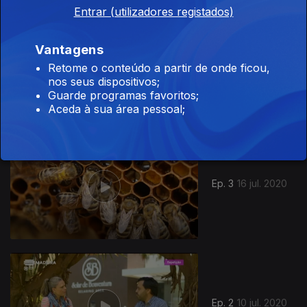
Entrar (utilizadores registados)
Vantagens
Ep. 3
17 jul. 2020
Retome o conteúdo a partir de onde ficou,
nos seus dispositivos;
Guarde programas favoritos;
Aceda à sua área pessoal;
Ep. 3
16 jul. 2020
Ep. 2
10 jul. 2020