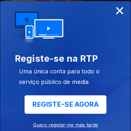
×
Ep. 5
30 jul. 2020
485164
Registe-se na RTP
Ep. 4
24 jul. 2020
Uma única conta para todo o
serviço público de media
REGISTE-SE AGORA
Ep. 4
23 jul. 2020
Quero registar-me mais tarde