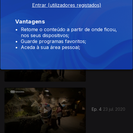
Entrar (utilizadores registados)
Ep. 5
30 jul. 2020
Vantagens
Retome o conteúdo a partir de onde ficou,
nos seus dispositivos;
485164
Guarde programas favoritos;
Aceda à sua área pessoal;
Ep. 4
24 jul. 2020
Ep. 4
23 jul. 2020