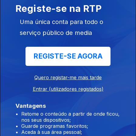
19h É um dever "preservarmos as
Registe-se na RTP
instituições", diz PR
Uma única conta para todo o
06 ago. 2026
serviço público de media
17h MAI elogia iniciativa da Ministra da Justiça
REGISTE-SE AGORA
06 ago. 2026
Quero registar-me mais tarde
16h Ministra da Justiça ordena auditoria e
avaliação interna à PJ
Entrar (utilizadores registados)
06 ago. 2026
Vantagens
Retome o conteúdo a partir de onde ficou,
nos seus dispositivos;
15h Ceuta ainda não voltou à normalidade diz
Guarde programas favoritos;
responsável da região
Aceda à sua área pessoal;