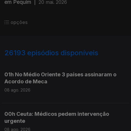
em Pequim
|
20 mai. 2026
opções
26193
episódios disponíveis
947372
947283
01h No Médio Oriente 3 países assinaram o
Acordo de Meca
08 ago. 2026
00h Ceuta: Médicos pedem intervenção
urgente
08 ago. 2026