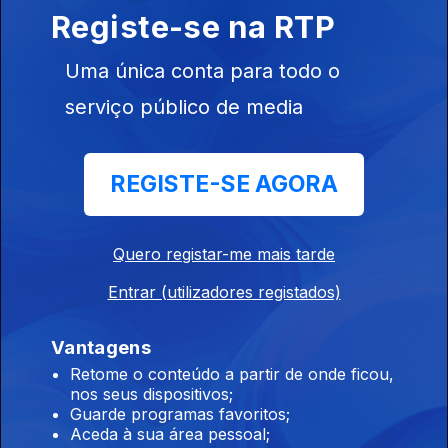
reapreciações dos exames
Registe-se na RTP
07 ago. 2026
Uma única conta para todo o
serviço público de media
15h Algumas escolas já comecaram a receber
os resultados das reapreciações
REGISTE-SE AGORA
07 ago. 2026
Quero registar-me mais tarde
14h IL considera que Luís Neves não tem
condições para continuar no cargo
Entrar (utilizadores registados)
07 ago. 2026
Vantagens
Retome o conteúdo a partir de onde ficou,
nos seus dispositivos;
13h Livre pede a Montenegro que se pronuncie
Guarde programas favoritos;
sobre auditoria aos mandatos de Luís Neves
Aceda à sua área pessoal;