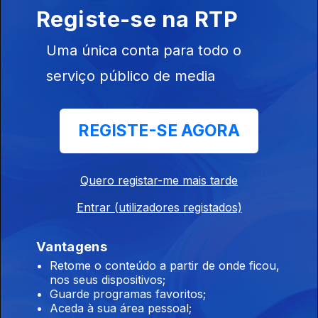
superior
Registe-se na RTP
07 ago. 2026
Uma única conta para todo o
serviço público de media
9h PS pede a Montenegro que ponha ordem no
governo
REGISTE-SE AGORA
07 ago. 2026
Quero registar-me mais tarde
8h PS pede decisões ao Primeiro-Ministro no
caso Luís Neves
Entrar (utilizadores registados)
07 ago. 2026
Vantagens
Retome o conteúdo a partir de onde ficou,
nos seus dispositivos;
7h 7 mortos num tiroteio numa escola da
Guarde programas favoritos;
Tailândia
Aceda à sua área pessoal;