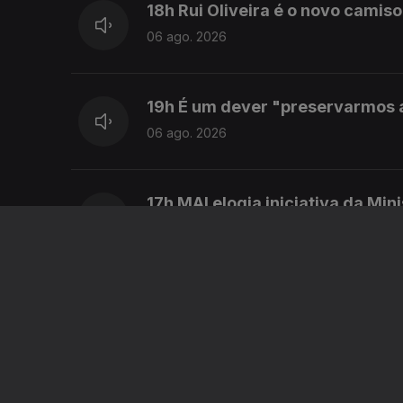
18h Rui Oliveira é o novo camiso
06 ago. 2026
19h É um dever "preservarmos as
06 ago. 2026
17h MAI elogia iniciativa da Min
06 ago. 2026
16h Ministra da Justiça ordena a
06 ago. 2026
15h Ceuta ainda não voltou à no