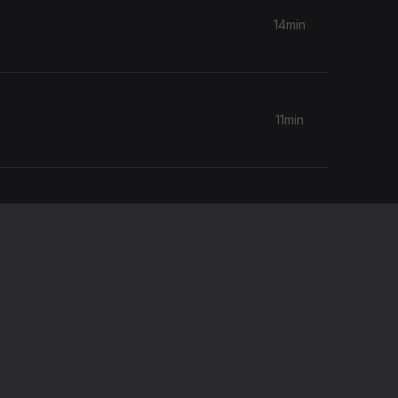
14min
11min
14min
13min