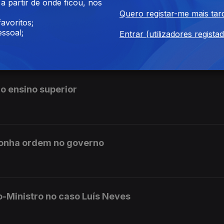
 partir de onde ficou, nos
Quero registar-me mais tar
avoritos;
ssoal;
Entrar (utilizadores regista
erior subiram quase 22% face ao ano passado
o ensino superior
ponha ordem no governo
o-Ministro no caso Luís Neves