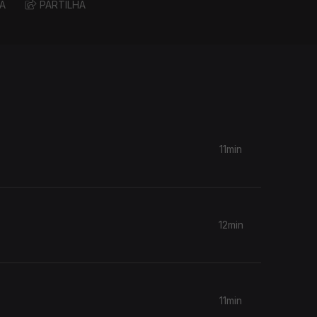
A
PARTILHA
11min
12min
11min