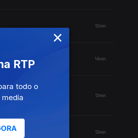
12min
×
14min
 na RTP
para todo o
uís
13min
e media
GORA
13min