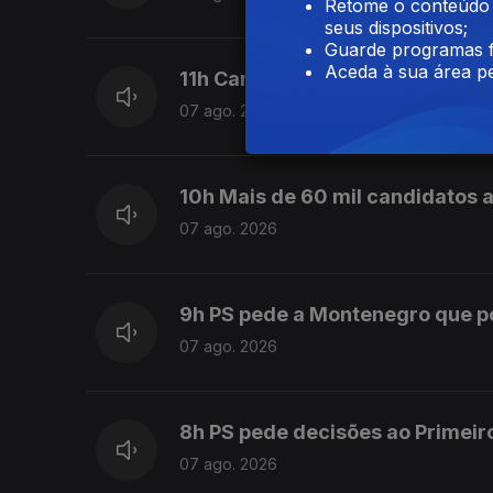
Retome o conteúdo a
seus dispositivos;
Guarde programas f
Aceda à sua área pe
11h Candidaturas ao ensino sup
07 ago. 2026
10h Mais de 60 mil candidatos a
07 ago. 2026
9h PS pede a Montenegro que 
07 ago. 2026
8h PS pede decisões ao Primeir
07 ago. 2026