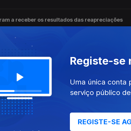
ram a receber os resultados das reapreciações
s não tem condições para continuar no cargo
Registe-se
Uma única conta 
e se pronuncie sobre auditoria aos mandatos de L
serviço público d
REGISTE-SE A
is de 10 cêntimos na próxima semana