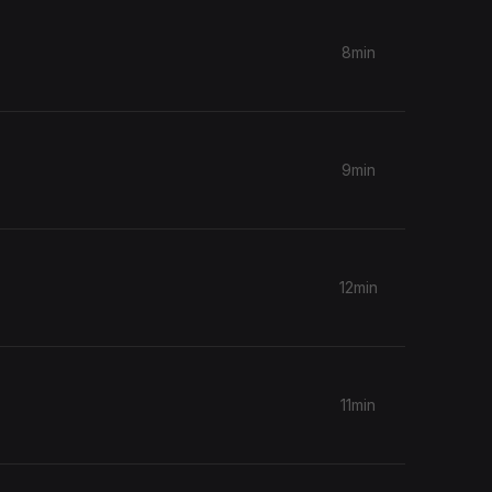
8min
9min
12min
11min