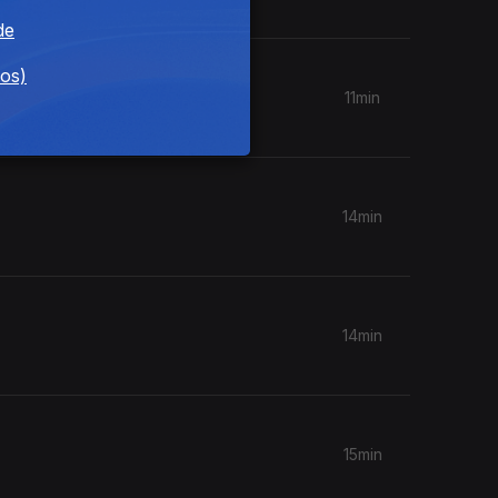
de
dos)
11min
14min
14min
15min