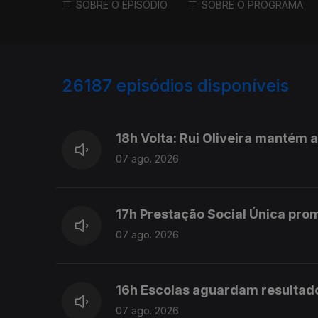
SOBRE O EPISÓDIO
SOBRE O PROGRAMA
26187
episódios disponíveis
947292
947201
18h Volta: Rui Oliveira mantém 
07 ago. 2026
17h Prestação Social Única pro
07 ago. 2026
16h Escolas aguardam resultad
07 ago. 2026