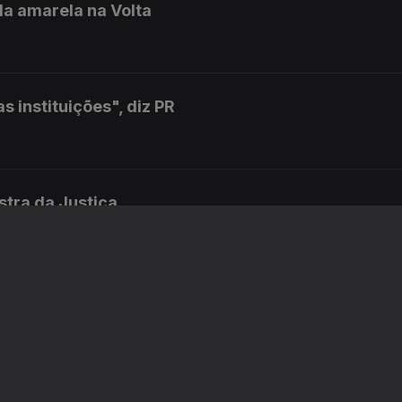
la amarela na Volta
 instituições", diz PR
istra da Justiça
uditoria e avaliação interna à PJ
rmalidade diz responsável da região